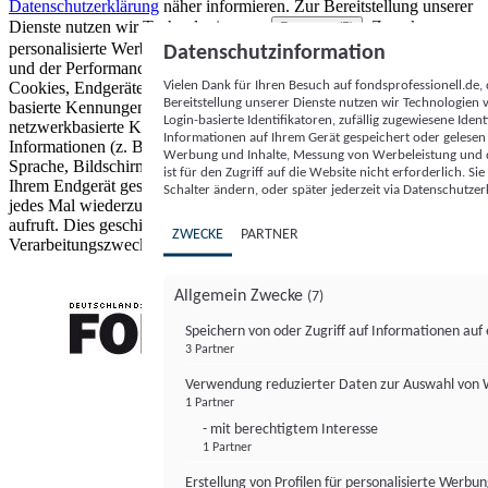
Datenschutzerklärung
näher informieren.
Zur Bereitstellung unserer
Dienste nutzen wir Technologien von
. Zwecke:
Partnern (5)
personalisierte Werbung und Inhalte, Messung von Werbeleistung
Datenschutzinformation
und der Performance von Inhalten sowie Zielgruppenforschung.
Vielen Dank für Ihren Besuch auf fondsprofessionell.de
Cookies, Endgeräte- oder ähnliche Online-Kennungen (z. B. login-
Bereitstellung unserer Dienste nutzen wir Technologien
basierte Kennungen, zufällig generierte Kennungen,
Login-basierte Identifikatoren, zufällig zugewiesene Id
netzwerkbasierte Kennungen) können zusammen mit anderen
Informationen auf Ihrem Gerät gespeichert oder gelese
Informationen (z. B. Browsertyp und Browserinformationen,
Werbung und Inhalte, Messung von Werbeleistung und d
Sprache, Bildschirmgröße, unterstützte Technologien usw.) auf
ist für den Zugriff auf die Website nicht erforderlich. S
Ihrem Endgerät gespeichert oder von dort ausgelesen werden, um es
Schalter ändern, oder später jederzeit via Datenschutzer
jedes Mal wiederzuerkennen, wenn es eine App oder einer Webseite
aufruft. Dies geschieht für einen oder mehrere der hier aufgeführten
ZWECKE
PARTNER
Verarbeitungszwecke.
Allgemein Zwecke
(7)
Speichern von oder Zugriff auf Informationen au
3 Partner
FONDS professionell
Verwendung reduzierter Daten zur Auswahl von
1 Partner
- mit berechtigtem Interesse
1 Partner
Erstellung von Profilen für personalisierte Werbu