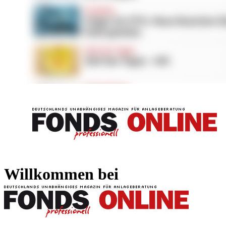
FONDS professionell
FONDS professi
Willkommen bei