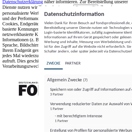
Datenschutzerklärung
näher informieren.
Zur Bereitstellung unserer
Dienste nutzen wir Technologien von
. Zwecke:
Partnern (5)
personalisierte Werbung und Inhalte, Messung von Werbeleistung
Datenschutzinformation
und der Performance von Inhalten sowie Zielgruppenforschung.
Vielen Dank für Ihren Besuch auf fondsprofessionell.de
Cookies, Endgeräte- oder ähnliche Online-Kennungen (z. B. login-
Bereitstellung unserer Dienste nutzen wir Technologien
basierte Kennungen, zufällig generierte Kennungen,
Login-basierte Identifikatoren, zufällig zugewiesene Id
netzwerkbasierte Kennungen) können zusammen mit anderen
Informationen auf Ihrem Gerät gespeichert oder gelese
Informationen (z. B. Browsertyp und Browserinformationen,
Werbung und Inhalte, Messung von Werbeleistung und d
Sprache, Bildschirmgröße, unterstützte Technologien usw.) auf
ist für den Zugriff auf die Website nicht erforderlich. S
Ihrem Endgerät gespeichert oder von dort ausgelesen werden, um es
Schalter ändern, oder später jederzeit via Datenschutzer
jedes Mal wiederzuerkennen, wenn es eine App oder einer Webseite
aufruft. Dies geschieht für einen oder mehrere der hier aufgeführten
ZWECKE
PARTNER
Verarbeitungszwecke.
Allgemein Zwecke
(7)
Speichern von oder Zugriff auf Informationen au
3 Partner
FONDS professionell
Verwendung reduzierter Daten zur Auswahl von
1 Partner
- mit berechtigtem Interesse
1 Partner
Erstellung von Profilen für personalisierte Werbu