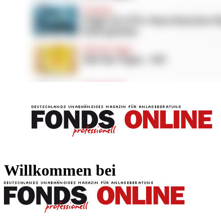
FONDS professionell
FONDS professi
Willkommen bei