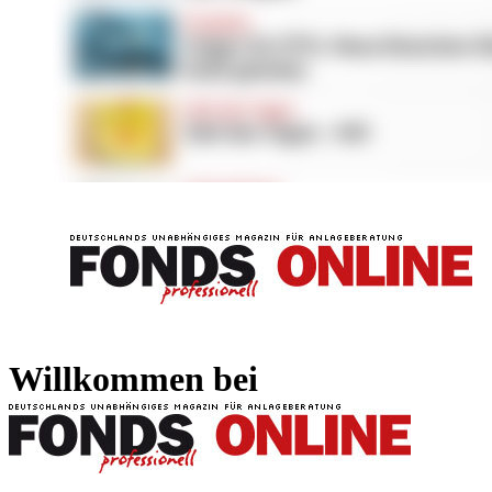
FONDS professionell
FONDS professi
Willkommen bei