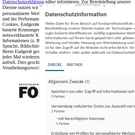
Datenschutzerklärung
näher informieren.
Zur Bereitstellung unserer
Dienste nutzen wir Technologien von
. Zwecke:
Partnern (5)
personalisierte Werbung und Inhalte, Messung von Werbeleistung
Datenschutzinformation
und der Performance von Inhalten sowie Zielgruppenforschung.
Vielen Dank für Ihren Besuch auf fondsprofessionell.de
Cookies, Endgeräte- oder ähnliche Online-Kennungen (z. B. login-
Bereitstellung unserer Dienste nutzen wir Technologien
basierte Kennungen, zufällig generierte Kennungen,
Login-basierte Identifikatoren, zufällig zugewiesene Id
netzwerkbasierte Kennungen) können zusammen mit anderen
Informationen auf Ihrem Gerät gespeichert oder gelese
Informationen (z. B. Browsertyp und Browserinformationen,
Werbung und Inhalte, Messung von Werbeleistung und d
Sprache, Bildschirmgröße, unterstützte Technologien usw.) auf
ist für den Zugriff auf die Website nicht erforderlich. S
Ihrem Endgerät gespeichert oder von dort ausgelesen werden, um es
Schalter ändern, oder später jederzeit via Datenschutzer
jedes Mal wiederzuerkennen, wenn es eine App oder einer Webseite
aufruft. Dies geschieht für einen oder mehrere der hier aufgeführten
ZWECKE
PARTNER
Verarbeitungszwecke.
Allgemein Zwecke
(7)
Speichern von oder Zugriff auf Informationen au
3 Partner
FONDS professionell
Verwendung reduzierter Daten zur Auswahl von
1 Partner
- mit berechtigtem Interesse
1 Partner
Erstellung von Profilen für personalisierte Werbu