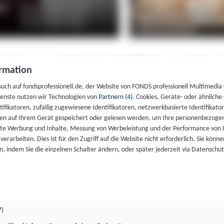
rmation
such auf fondsprofessionell.de, der Website von FONDS professionell Multimedia
ienste nutzen wir Technologien von
Partnern (4)
. Cookies, Geräte- oder ähnliche
entifikatoren, zufällig zugewiesene Identifikatoren, netzwerkbasierte Identifik
en auf Ihrem Gerät gespeichert oder gelesen werden, um Ihre personenbezogen
rte Werbung und Inhalte, Messung von Werbeleistung und der Performance von 
erarbeiten. Dies ist für den Zugriff auf die Website nicht erforderlich. Sie können
, indem Sie die einzelnen Schalter ändern, oder später jederzeit via Datenschu
7)