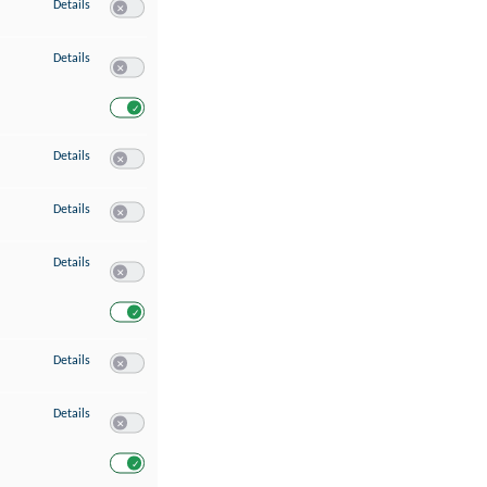
zu Speichern von oder Zugriff auf Informationen auf einem Endgerät
Details
Switch zum Einwilligen bzw. Ablehnen des Dienstes Speichern 
zu Verwendung reduzierter Daten zur Auswahl von Werbeanzeigen
Details
Switch zum Einwilligen bzw. Ablehnen des Dienstes Verwend
Switch zum Einwilligen bzw. Ablehnen des Dienstes Verwendu
zu Erstellung von Profilen für personalisierte Werbung
Details
Switch zum Einwilligen bzw. Ablehnen des Dienstes Erstellung 
zu Verwendung von Profilen zur Auswahl personalisierter Werbung
Details
Switch zum Einwilligen bzw. Ablehnen des Dienstes Verwendun
zu Messung der Werbeleistung
Details
Switch zum Einwilligen bzw. Ablehnen des Dienstes Messung 
Switch zum Einwilligen bzw. Ablehnen des Dienstes Messung d
zu Messung der Performance von Inhalten
Details
Switch zum Einwilligen bzw. Ablehnen des Dienstes Messung 
zu Analyse von Zielgruppen durch Statistiken oder Kombinationen von Dat
Details
Switch zum Einwilligen bzw. Ablehnen des Dienstes Analyse v
Switch zum Einwilligen bzw. Ablehnen des Dienstes Analyse v