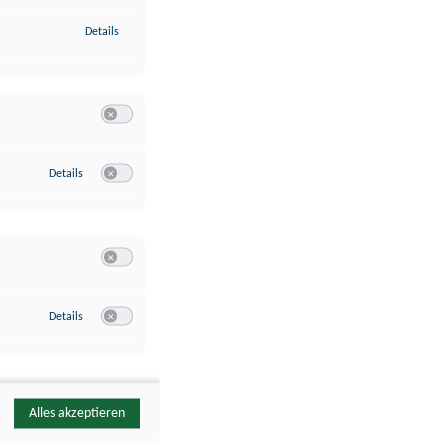
zu Identifikation von Endgeräten anhand automatisch übermittelte
Details
Switch zum Einwilligen bzw. Ablehnen der Kategorie Analyse / 
zu Google Analytics
Details
Switch zum Einwilligen bzw. Ablehnen des Dienstes Google Ana
Switch zum Einwilligen bzw. Ablehnen der Kategorie Sonstige 
zu YouTube
Details
Switch zum Einwilligen bzw. Ablehnen des Dienstes YouTube
Alles akzeptieren