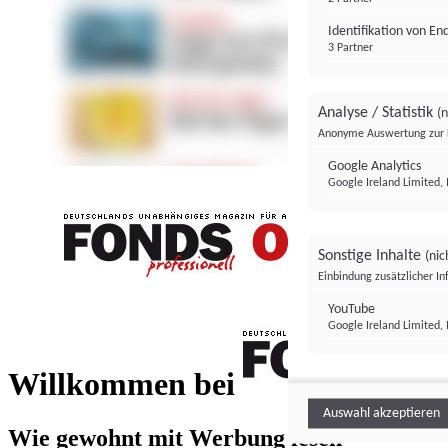
Identifikation von E
3 Partner
Analyse / Statistik
(n
Anonyme Auswertung zur 
Google Analytics
Google Ireland Limited, 
Sonstige Inhalte
(nic
Einbindung zusätzlicher I
FONDS professionell
YouTube
Google Ireland Limited, 
FONDS profess
Willkommen bei
Auswahl akzeptieren
Wie gewohnt mit Werbung lesen