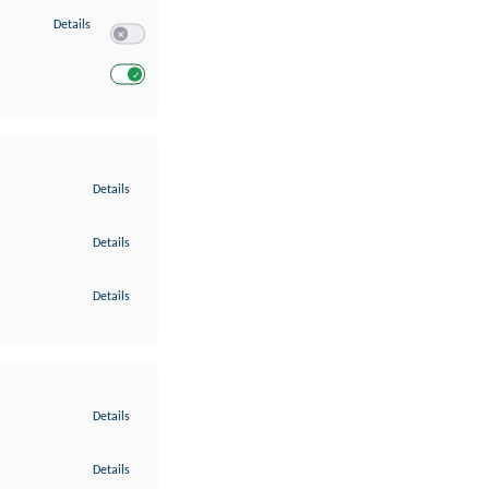
zu Entwicklung und Verbesserung der Angebote
Details
Switch zum Einwilligen bzw. Ablehnen des Dienstes Entwickl
Switch zum Einwilligen bzw. Ablehnen des Dienstes Entwicklu
zu Gewährleistung der Sicherheit, Verhinderung und Aufdeckung v
Details
zu Bereitstellung und Anzeige von Werbung und Inhalten
Details
zu Ihre Entscheidungen zum Datenschutz speichern und übermittel
Details
zu Abgleichung und Kombination von Daten aus unterschiedlichen 
Details
zu Verknüpfung verschiedener Endgeräte
Details