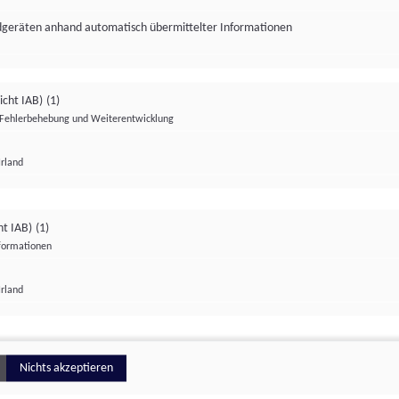
ndgeräten anhand automatisch übermittelter Informationen
icht IAB)
(1)
Fehlerbehebung und Weiterentwicklung
Irland
Impressum
Datenschutzerklärung
Datenschutzeinstellungen
ht IAB)
(1)
nformationen
Irland
ionell
Nichts akzeptieren