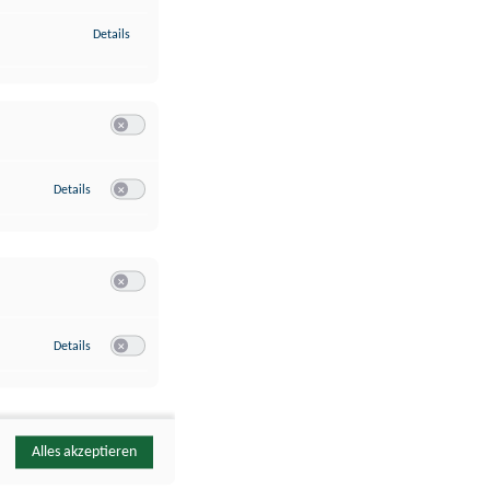
zu Identifikation von Endgeräten anhand automatisch übermittelte
Details
Switch zum Einwilligen bzw. Ablehnen der Kategorie Analyse / 
zu Google Analytics
Details
Switch zum Einwilligen bzw. Ablehnen des Dienstes Google Ana
Switch zum Einwilligen bzw. Ablehnen der Kategorie Sonstige 
zu YouTube
Details
Switch zum Einwilligen bzw. Ablehnen des Dienstes YouTube
Alles akzeptieren