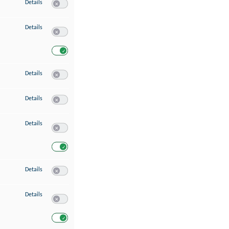
zu Speichern von oder Zugriff auf Informationen auf einem Endgerät
Details
Switch zum Einwilligen bzw. Ablehnen des Dienstes Speichern 
zu Verwendung reduzierter Daten zur Auswahl von Werbeanzeigen
Details
Switch zum Einwilligen bzw. Ablehnen des Dienstes Verwend
Switch zum Einwilligen bzw. Ablehnen des Dienstes Verwendu
zu Erstellung von Profilen für personalisierte Werbung
Details
Switch zum Einwilligen bzw. Ablehnen des Dienstes Erstellung 
zu Verwendung von Profilen zur Auswahl personalisierter Werbung
Details
Switch zum Einwilligen bzw. Ablehnen des Dienstes Verwendun
zu Messung der Werbeleistung
Details
Switch zum Einwilligen bzw. Ablehnen des Dienstes Messung 
Switch zum Einwilligen bzw. Ablehnen des Dienstes Messung d
zu Messung der Performance von Inhalten
Details
Switch zum Einwilligen bzw. Ablehnen des Dienstes Messung 
zu Analyse von Zielgruppen durch Statistiken oder Kombinationen von Dat
Details
Switch zum Einwilligen bzw. Ablehnen des Dienstes Analyse v
Switch zum Einwilligen bzw. Ablehnen des Dienstes Analyse v