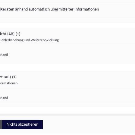
ndgeräten anhand automatisch übermittelter Informationen
icht IAB)
(1)
Fehlerbehebung und Weiterentwicklung
Irland
Impressum
Datenschutzerklärung
Datenschutzeinstellungen
ht IAB)
(1)
nformationen
Irland
ionell
Nichts akzeptieren