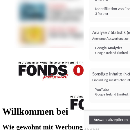
Identifikation von E
3 Partner
Analyse / Statistik
(n
Anonyme Auswertung zur 
Google Analytics
Google Ireland Limited, 
Sonstige Inhalte
(nic
Einbindung zusätzlicher I
FONDS professionell
YouTube
Google Ireland Limited, 
FONDS profess
Willkommen bei
Auswahl akzeptieren
Wie gewohnt mit Werbung lesen