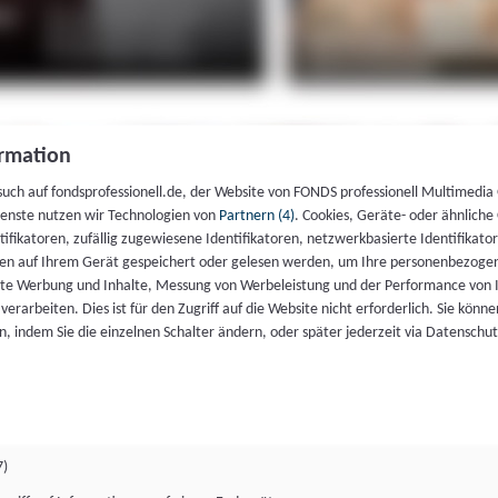
rmation
such auf fondsprofessionell.de, der Website von FONDS professionell Multimedia
ienste nutzen wir Technologien von
Partnern (4)
. Cookies, Geräte- oder ähnliche
entifikatoren, zufällig zugewiesene Identifikatoren, netzwerkbasierte Identifik
en auf Ihrem Gerät gespeichert oder gelesen werden, um Ihre personenbezogen
rte Werbung und Inhalte, Messung von Werbeleistung und der Performance von 
erarbeiten. Dies ist für den Zugriff auf die Website nicht erforderlich. Sie können
, indem Sie die einzelnen Schalter ändern, oder später jederzeit via Datenschu
7)