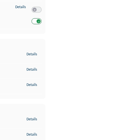
zu Entwicklung und Verbesserung der Angebote
Details
Switch zum Einwilligen bzw. Ablehnen des Dienstes Entwickl
Switch zum Einwilligen bzw. Ablehnen des Dienstes Entwicklu
zu Gewährleistung der Sicherheit, Verhinderung und Aufdeckung v
Details
zu Bereitstellung und Anzeige von Werbung und Inhalten
Details
zu Ihre Entscheidungen zum Datenschutz speichern und übermittel
Details
zu Abgleichung und Kombination von Daten aus unterschiedlichen 
Details
zu Verknüpfung verschiedener Endgeräte
Details