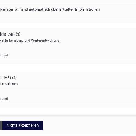
ndgeräten anhand automatisch übermittelter Informationen
icht IAB)
(1)
Fehlerbehebung und Weiterentwicklung
Irland
Impressum
Datenschutzerklärung
Datenschutzeinstellungen
ht IAB)
(1)
nformationen
Irland
ionell
Nichts akzeptieren