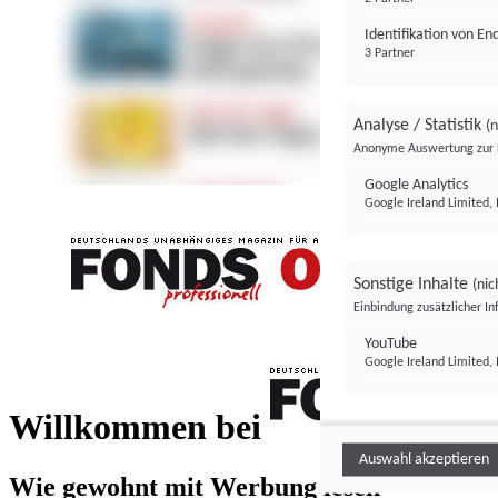
Identifikation von E
3 Partner
Analyse / Statistik
(n
Anonyme Auswertung zur 
Google Analytics
Google Ireland Limited, 
Sonstige Inhalte
(nic
Einbindung zusätzlicher I
FONDS professionell
YouTube
Google Ireland Limited, 
FONDS profess
Willkommen bei
Auswahl akzeptieren
Wie gewohnt mit Werbung lesen