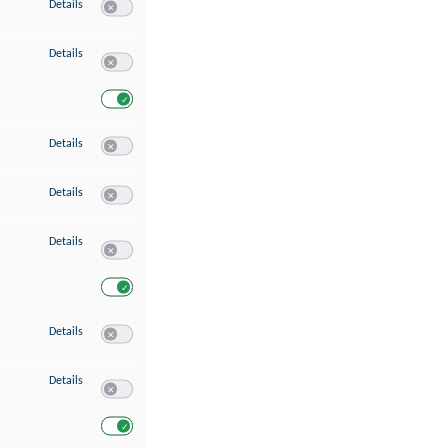
zu Speichern von oder Zugriff auf Informationen auf einem Endgerät
Details
Switch zum Einwilligen bzw. Ablehnen des Dienstes Speichern 
zu Verwendung reduzierter Daten zur Auswahl von Werbeanzeigen
Details
Switch zum Einwilligen bzw. Ablehnen des Dienstes Verwend
Switch zum Einwilligen bzw. Ablehnen des Dienstes Verwendu
zu Erstellung von Profilen für personalisierte Werbung
Details
Switch zum Einwilligen bzw. Ablehnen des Dienstes Erstellung 
zu Verwendung von Profilen zur Auswahl personalisierter Werbung
Details
Switch zum Einwilligen bzw. Ablehnen des Dienstes Verwendun
zu Messung der Werbeleistung
Details
Switch zum Einwilligen bzw. Ablehnen des Dienstes Messung 
Switch zum Einwilligen bzw. Ablehnen des Dienstes Messung d
zu Messung der Performance von Inhalten
Details
Switch zum Einwilligen bzw. Ablehnen des Dienstes Messung 
zu Analyse von Zielgruppen durch Statistiken oder Kombinationen von Dat
Details
Switch zum Einwilligen bzw. Ablehnen des Dienstes Analyse v
Switch zum Einwilligen bzw. Ablehnen des Dienstes Analyse v