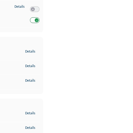
zu Entwicklung und Verbesserung der Angebote
Details
Switch zum Einwilligen bzw. Ablehnen des Dienstes Entwickl
Switch zum Einwilligen bzw. Ablehnen des Dienstes Entwicklu
zu Gewährleistung der Sicherheit, Verhinderung und Aufdeckung v
Details
zu Bereitstellung und Anzeige von Werbung und Inhalten
Details
zu Ihre Entscheidungen zum Datenschutz speichern und übermittel
Details
zu Abgleichung und Kombination von Daten aus unterschiedlichen 
Details
zu Verknüpfung verschiedener Endgeräte
Details