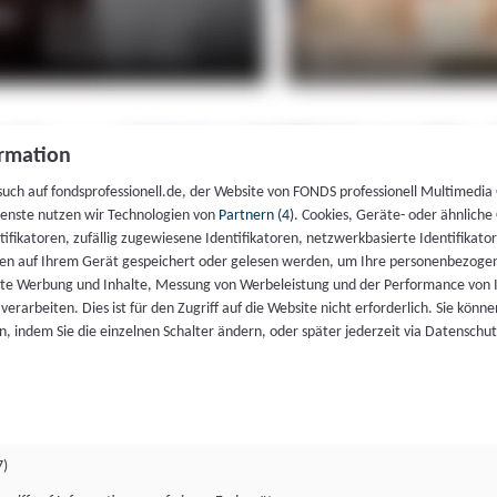
rmation
such auf fondsprofessionell.de, der Website von FONDS professionell Multimedia
ienste nutzen wir Technologien von
Partnern (4)
. Cookies, Geräte- oder ähnliche
entifikatoren, zufällig zugewiesene Identifikatoren, netzwerkbasierte Identifik
en auf Ihrem Gerät gespeichert oder gelesen werden, um Ihre personenbezogen
rte Werbung und Inhalte, Messung von Werbeleistung und der Performance von 
erarbeiten. Dies ist für den Zugriff auf die Website nicht erforderlich. Sie können
, indem Sie die einzelnen Schalter ändern, oder später jederzeit via Datenschu
7)