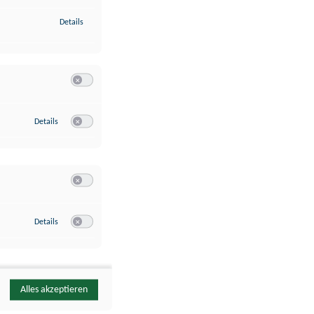
zu Identifikation von Endgeräten anhand automatisch übermittelte
Details
Switch zum Einwilligen bzw. Ablehnen der Kategorie Analyse / 
zu Google Analytics
Details
Switch zum Einwilligen bzw. Ablehnen des Dienstes Google Ana
Switch zum Einwilligen bzw. Ablehnen der Kategorie Sonstige 
zu YouTube
Details
Switch zum Einwilligen bzw. Ablehnen des Dienstes YouTube
Alles akzeptieren