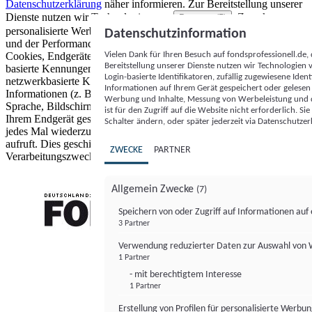
Datenschutzerklärung
näher informieren.
Zur Bereitstellung unserer
Dienste nutzen wir Technologien von
. Zwecke:
Partnern (5)
personalisierte Werbung und Inhalte, Messung von Werbeleistung
Datenschutzinformation
und der Performance von Inhalten sowie Zielgruppenforschung.
Vielen Dank für Ihren Besuch auf fondsprofessionell.de
Cookies, Endgeräte- oder ähnliche Online-Kennungen (z. B. login-
Bereitstellung unserer Dienste nutzen wir Technologien
basierte Kennungen, zufällig generierte Kennungen,
Login-basierte Identifikatoren, zufällig zugewiesene Id
netzwerkbasierte Kennungen) können zusammen mit anderen
Informationen auf Ihrem Gerät gespeichert oder gelese
Informationen (z. B. Browsertyp und Browserinformationen,
Werbung und Inhalte, Messung von Werbeleistung und d
Sprache, Bildschirmgröße, unterstützte Technologien usw.) auf
ist für den Zugriff auf die Website nicht erforderlich. S
Ihrem Endgerät gespeichert oder von dort ausgelesen werden, um es
Schalter ändern, oder später jederzeit via Datenschutzer
jedes Mal wiederzuerkennen, wenn es eine App oder einer Webseite
aufruft. Dies geschieht für einen oder mehrere der hier aufgeführten
ZWECKE
PARTNER
Verarbeitungszwecke.
Allgemein Zwecke
(7)
Speichern von oder Zugriff auf Informationen au
3 Partner
FONDS professionell
Verwendung reduzierter Daten zur Auswahl von
1 Partner
- mit berechtigtem Interesse
1 Partner
Erstellung von Profilen für personalisierte Werbu