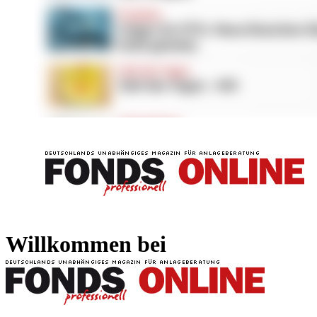
FONDS professionell
FONDS professi
Willkommen bei