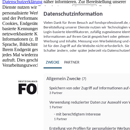
Datenschutzerklärung
näher informieren.
Zur Bereitstellung unserer
Dienste nutzen wir Technologien von
. Zwecke:
Partnern (5)
personalisierte Werbung und Inhalte, Messung von Werbeleistung
Datenschutzinformation
und der Performance von Inhalten sowie Zielgruppenforschung.
Vielen Dank für Ihren Besuch auf fondsprofessionell.de
Cookies, Endgeräte- oder ähnliche Online-Kennungen (z. B. login-
Bereitstellung unserer Dienste nutzen wir Technologien
basierte Kennungen, zufällig generierte Kennungen,
Login-basierte Identifikatoren, zufällig zugewiesene Id
netzwerkbasierte Kennungen) können zusammen mit anderen
Informationen auf Ihrem Gerät gespeichert oder gelese
Informationen (z. B. Browsertyp und Browserinformationen,
Werbung und Inhalte, Messung von Werbeleistung und d
Sprache, Bildschirmgröße, unterstützte Technologien usw.) auf
ist für den Zugriff auf die Website nicht erforderlich. S
Ihrem Endgerät gespeichert oder von dort ausgelesen werden, um es
Schalter ändern, oder später jederzeit via Datenschutzer
jedes Mal wiederzuerkennen, wenn es eine App oder einer Webseite
aufruft. Dies geschieht für einen oder mehrere der hier aufgeführten
ZWECKE
PARTNER
Verarbeitungszwecke.
Allgemein Zwecke
(7)
Speichern von oder Zugriff auf Informationen au
3 Partner
FONDS professionell
Verwendung reduzierter Daten zur Auswahl von
1 Partner
- mit berechtigtem Interesse
1 Partner
Erstellung von Profilen für personalisierte Werbu