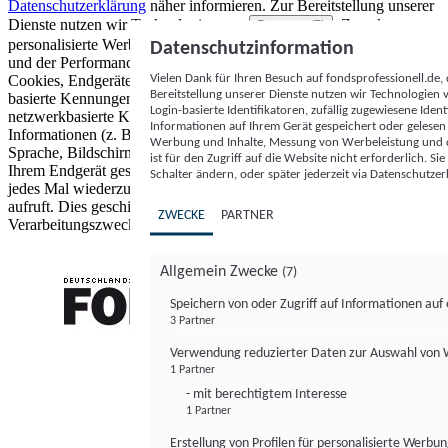
Datenschutzerklärung
näher informieren.
Zur Bereitstellung unserer
Dienste nutzen wir Technologien von
. Zwecke:
Partnern (5)
personalisierte Werbung und Inhalte, Messung von Werbeleistung
Datenschutzinformation
und der Performance von Inhalten sowie Zielgruppenforschung.
Vielen Dank für Ihren Besuch auf fondsprofessionell.de
Cookies, Endgeräte- oder ähnliche Online-Kennungen (z. B. login-
Bereitstellung unserer Dienste nutzen wir Technologien
basierte Kennungen, zufällig generierte Kennungen,
Login-basierte Identifikatoren, zufällig zugewiesene Id
netzwerkbasierte Kennungen) können zusammen mit anderen
Informationen auf Ihrem Gerät gespeichert oder gelese
Informationen (z. B. Browsertyp und Browserinformationen,
Werbung und Inhalte, Messung von Werbeleistung und d
Sprache, Bildschirmgröße, unterstützte Technologien usw.) auf
ist für den Zugriff auf die Website nicht erforderlich. S
Ihrem Endgerät gespeichert oder von dort ausgelesen werden, um es
Schalter ändern, oder später jederzeit via Datenschutzer
jedes Mal wiederzuerkennen, wenn es eine App oder einer Webseite
aufruft. Dies geschieht für einen oder mehrere der hier aufgeführten
ZWECKE
PARTNER
Verarbeitungszwecke.
Allgemein Zwecke
(7)
Speichern von oder Zugriff auf Informationen au
3 Partner
FONDS professionell
Verwendung reduzierter Daten zur Auswahl von
1 Partner
- mit berechtigtem Interesse
1 Partner
Erstellung von Profilen für personalisierte Werbu