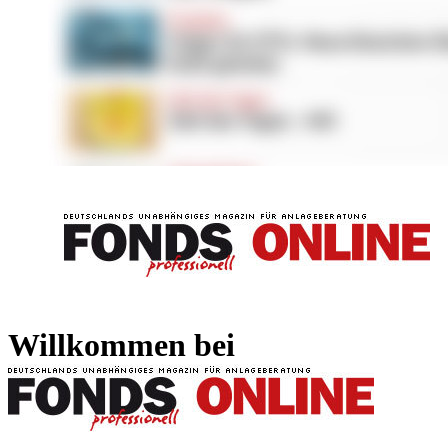
FONDS professionell
FONDS professi
Willkommen bei