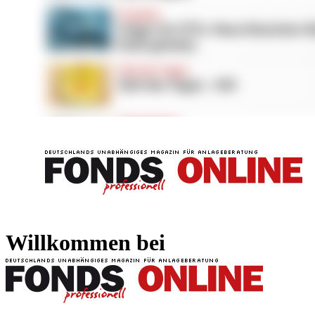
FONDS professionell
FONDS professi
Willkommen bei