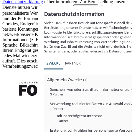
Datenschutzerklärung
näher informieren.
Zur Bereitstellung unserer
Dienste nutzen wir Technologien von
. Zwecke:
Partnern (5)
personalisierte Werbung und Inhalte, Messung von Werbeleistung
Datenschutzinformation
und der Performance von Inhalten sowie Zielgruppenforschung.
Vielen Dank für Ihren Besuch auf fondsprofessionell.de
Cookies, Endgeräte- oder ähnliche Online-Kennungen (z. B. login-
Bereitstellung unserer Dienste nutzen wir Technologien
basierte Kennungen, zufällig generierte Kennungen,
Login-basierte Identifikatoren, zufällig zugewiesene Id
netzwerkbasierte Kennungen) können zusammen mit anderen
Informationen auf Ihrem Gerät gespeichert oder gelese
Informationen (z. B. Browsertyp und Browserinformationen,
Werbung und Inhalte, Messung von Werbeleistung und d
Sprache, Bildschirmgröße, unterstützte Technologien usw.) auf
ist für den Zugriff auf die Website nicht erforderlich. S
Ihrem Endgerät gespeichert oder von dort ausgelesen werden, um es
Schalter ändern, oder später jederzeit via Datenschutzer
jedes Mal wiederzuerkennen, wenn es eine App oder einer Webseite
aufruft. Dies geschieht für einen oder mehrere der hier aufgeführten
ZWECKE
PARTNER
Verarbeitungszwecke.
Allgemein Zwecke
(7)
Speichern von oder Zugriff auf Informationen au
3 Partner
FONDS professionell
Verwendung reduzierter Daten zur Auswahl von
1 Partner
- mit berechtigtem Interesse
1 Partner
Erstellung von Profilen für personalisierte Werbu