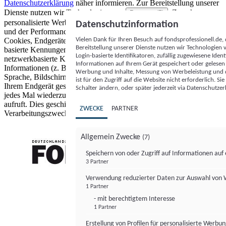
Datenschutzerklärung
näher informieren.
Zur Bereitstellung unserer
Dienste nutzen wir Technologien von
. Zwecke:
Partnern (5)
personalisierte Werbung und Inhalte, Messung von Werbeleistung
Datenschutzinformation
und der Performance von Inhalten sowie Zielgruppenforschung.
Vielen Dank für Ihren Besuch auf fondsprofessionell.de
Cookies, Endgeräte- oder ähnliche Online-Kennungen (z. B. login-
Bereitstellung unserer Dienste nutzen wir Technologien
basierte Kennungen, zufällig generierte Kennungen,
Login-basierte Identifikatoren, zufällig zugewiesene Id
netzwerkbasierte Kennungen) können zusammen mit anderen
Informationen auf Ihrem Gerät gespeichert oder gelese
Informationen (z. B. Browsertyp und Browserinformationen,
Werbung und Inhalte, Messung von Werbeleistung und d
Sprache, Bildschirmgröße, unterstützte Technologien usw.) auf
ist für den Zugriff auf die Website nicht erforderlich. S
Ihrem Endgerät gespeichert oder von dort ausgelesen werden, um es
Schalter ändern, oder später jederzeit via Datenschutzer
jedes Mal wiederzuerkennen, wenn es eine App oder einer Webseite
aufruft. Dies geschieht für einen oder mehrere der hier aufgeführten
ZWECKE
PARTNER
Verarbeitungszwecke.
Allgemein Zwecke
(7)
Speichern von oder Zugriff auf Informationen au
3 Partner
FONDS professionell
Verwendung reduzierter Daten zur Auswahl von
1 Partner
- mit berechtigtem Interesse
1 Partner
Erstellung von Profilen für personalisierte Werbu