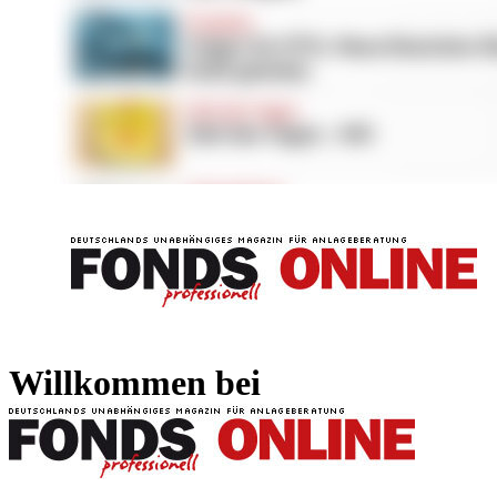
FONDS professionell
FONDS professi
Willkommen bei