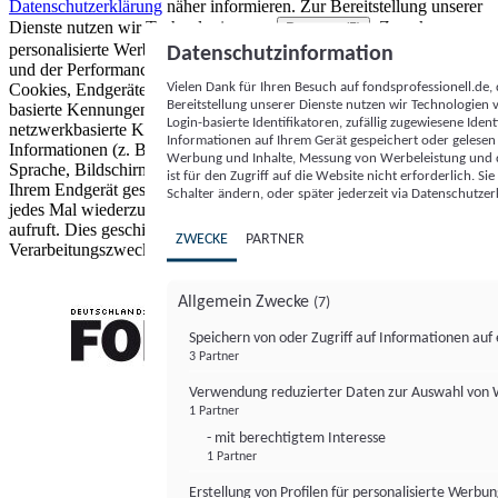
Datenschutzerklärung
näher informieren.
Zur Bereitstellung unserer
Dienste nutzen wir Technologien von
. Zwecke:
Partnern (5)
personalisierte Werbung und Inhalte, Messung von Werbeleistung
Datenschutzinformation
und der Performance von Inhalten sowie Zielgruppenforschung.
Vielen Dank für Ihren Besuch auf fondsprofessionell.de
Cookies, Endgeräte- oder ähnliche Online-Kennungen (z. B. login-
Bereitstellung unserer Dienste nutzen wir Technologien
basierte Kennungen, zufällig generierte Kennungen,
Login-basierte Identifikatoren, zufällig zugewiesene Id
netzwerkbasierte Kennungen) können zusammen mit anderen
Informationen auf Ihrem Gerät gespeichert oder gelese
Informationen (z. B. Browsertyp und Browserinformationen,
Werbung und Inhalte, Messung von Werbeleistung und d
Sprache, Bildschirmgröße, unterstützte Technologien usw.) auf
ist für den Zugriff auf die Website nicht erforderlich. S
Ihrem Endgerät gespeichert oder von dort ausgelesen werden, um es
Schalter ändern, oder später jederzeit via Datenschutzer
jedes Mal wiederzuerkennen, wenn es eine App oder einer Webseite
aufruft. Dies geschieht für einen oder mehrere der hier aufgeführten
ZWECKE
PARTNER
Verarbeitungszwecke.
Allgemein Zwecke
(7)
Speichern von oder Zugriff auf Informationen au
3 Partner
FONDS professionell
Verwendung reduzierter Daten zur Auswahl von
1 Partner
- mit berechtigtem Interesse
1 Partner
Erstellung von Profilen für personalisierte Werbu