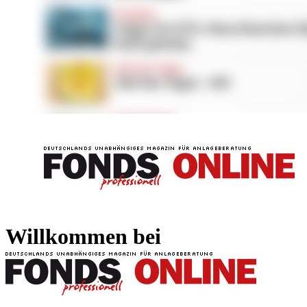
FONDS professionell
FONDS professi
Willkommen bei