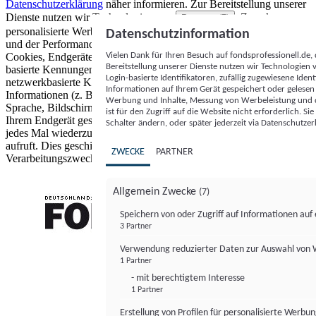
Datenschutzerklärung
näher informieren.
Zur Bereitstellung unserer
Dienste nutzen wir Technologien von
. Zwecke:
Partnern (5)
personalisierte Werbung und Inhalte, Messung von Werbeleistung
Datenschutzinformation
und der Performance von Inhalten sowie Zielgruppenforschung.
Vielen Dank für Ihren Besuch auf fondsprofessionell.de
Cookies, Endgeräte- oder ähnliche Online-Kennungen (z. B. login-
Bereitstellung unserer Dienste nutzen wir Technologien
basierte Kennungen, zufällig generierte Kennungen,
Login-basierte Identifikatoren, zufällig zugewiesene Id
netzwerkbasierte Kennungen) können zusammen mit anderen
Informationen auf Ihrem Gerät gespeichert oder gelese
Informationen (z. B. Browsertyp und Browserinformationen,
Werbung und Inhalte, Messung von Werbeleistung und d
Sprache, Bildschirmgröße, unterstützte Technologien usw.) auf
ist für den Zugriff auf die Website nicht erforderlich. S
Ihrem Endgerät gespeichert oder von dort ausgelesen werden, um es
Schalter ändern, oder später jederzeit via Datenschutzer
jedes Mal wiederzuerkennen, wenn es eine App oder einer Webseite
aufruft. Dies geschieht für einen oder mehrere der hier aufgeführten
ZWECKE
PARTNER
Verarbeitungszwecke.
Allgemein Zwecke
(7)
Speichern von oder Zugriff auf Informationen au
3 Partner
FONDS professionell
Verwendung reduzierter Daten zur Auswahl von
1 Partner
- mit berechtigtem Interesse
1 Partner
Erstellung von Profilen für personalisierte Werbu