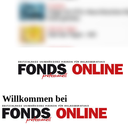
FONDS professionell
FONDS professi
Willkommen bei