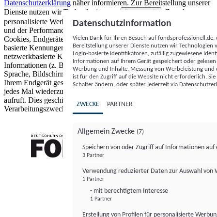
Datenschutzerklärung
näher informieren.
Zur Bereitstellung unserer
Dienste nutzen wir Technologien von
. Zwecke:
Partnern (5)
personalisierte Werbung und Inhalte, Messung von Werbeleistung
Datenschutzinformation
und der Performance von Inhalten sowie Zielgruppenforschung.
Vielen Dank für Ihren Besuch auf fondsprofessionell.de
Cookies, Endgeräte- oder ähnliche Online-Kennungen (z. B. login-
Bereitstellung unserer Dienste nutzen wir Technologien
basierte Kennungen, zufällig generierte Kennungen,
Login-basierte Identifikatoren, zufällig zugewiesene Id
netzwerkbasierte Kennungen) können zusammen mit anderen
Informationen auf Ihrem Gerät gespeichert oder gelese
Informationen (z. B. Browsertyp und Browserinformationen,
Werbung und Inhalte, Messung von Werbeleistung und d
Sprache, Bildschirmgröße, unterstützte Technologien usw.) auf
ist für den Zugriff auf die Website nicht erforderlich. S
Ihrem Endgerät gespeichert oder von dort ausgelesen werden, um es
Schalter ändern, oder später jederzeit via Datenschutzer
jedes Mal wiederzuerkennen, wenn es eine App oder einer Webseite
aufruft. Dies geschieht für einen oder mehrere der hier aufgeführten
ZWECKE
PARTNER
Verarbeitungszwecke.
Allgemein Zwecke
(7)
Speichern von oder Zugriff auf Informationen au
3 Partner
FONDS professionell
Verwendung reduzierter Daten zur Auswahl von
1 Partner
- mit berechtigtem Interesse
1 Partner
Erstellung von Profilen für personalisierte Werbu