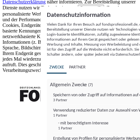
Datenschutzerklärung
näher informieren.
Zur Bereitstellung unserer
Dienste nutzen wir Technologien von
. Zwecke:
Partnern (5)
personalisierte Werbung und Inhalte, Messung von Werbeleistung
Datenschutzinformation
und der Performance von Inhalten sowie Zielgruppenforschung.
Vielen Dank für Ihren Besuch auf fondsprofessionell.de
Cookies, Endgeräte- oder ähnliche Online-Kennungen (z. B. login-
Bereitstellung unserer Dienste nutzen wir Technologien
basierte Kennungen, zufällig generierte Kennungen,
Login-basierte Identifikatoren, zufällig zugewiesene Id
netzwerkbasierte Kennungen) können zusammen mit anderen
Informationen auf Ihrem Gerät gespeichert oder gelese
Informationen (z. B. Browsertyp und Browserinformationen,
Werbung und Inhalte, Messung von Werbeleistung und d
Sprache, Bildschirmgröße, unterstützte Technologien usw.) auf
ist für den Zugriff auf die Website nicht erforderlich. S
Ihrem Endgerät gespeichert oder von dort ausgelesen werden, um es
Schalter ändern, oder später jederzeit via Datenschutzer
jedes Mal wiederzuerkennen, wenn es eine App oder einer Webseite
aufruft. Dies geschieht für einen oder mehrere der hier aufgeführten
ZWECKE
PARTNER
Verarbeitungszwecke.
Allgemein Zwecke
(7)
Speichern von oder Zugriff auf Informationen au
3 Partner
FONDS professionell
Verwendung reduzierter Daten zur Auswahl von
1 Partner
- mit berechtigtem Interesse
1 Partner
Erstellung von Profilen für personalisierte Werbu