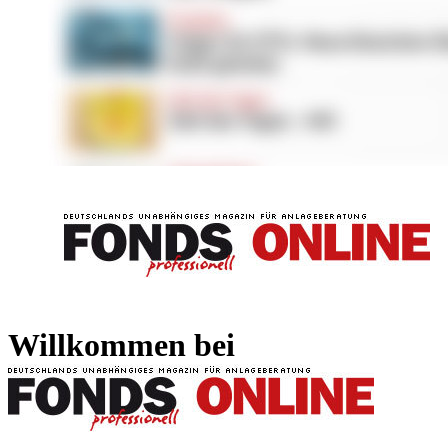
FONDS professionell
FONDS professi
Willkommen bei