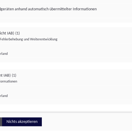
ndgeräten anhand automatisch übermittelter Informationen
icht IAB)
(1)
Fehlerbehebung und Weiterentwicklung
Irland
Impressum
Datenschutzerklärung
Datenschutzeinstellungen
ht IAB)
(1)
nformationen
Irland
ionell
Nichts akzeptieren