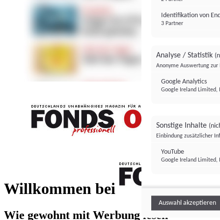
Identifikation von E
3 Partner
Analyse / Statistik
(n
Anonyme Auswertung zur 
Google Analytics
Google Ireland Limited, 
Sonstige Inhalte
(nic
Einbindung zusätzlicher I
FONDS professionell
YouTube
Google Ireland Limited, 
FONDS profess
Willkommen bei
Auswahl akzeptieren
Wie gewohnt mit Werbung lesen