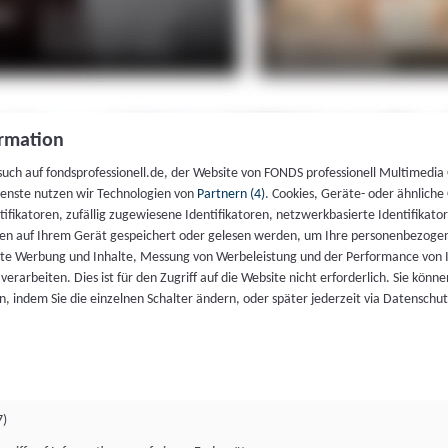
rmation
such auf fondsprofessionell.de, der Website von FONDS professionell Multimedia
ienste nutzen wir Technologien von
Partnern (4)
. Cookies, Geräte- oder ähnliche
entifikatoren, zufällig zugewiesene Identifikatoren, netzwerkbasierte Identifik
en auf Ihrem Gerät gespeichert oder gelesen werden, um Ihre personenbezogen
rte Werbung und Inhalte, Messung von Werbeleistung und der Performance von 
erarbeiten. Dies ist für den Zugriff auf die Website nicht erforderlich. Sie können
, indem Sie die einzelnen Schalter ändern, oder später jederzeit via Datenschu
7)