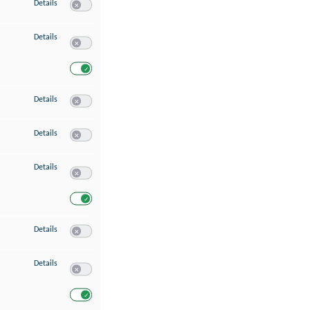
zu Speichern von oder Zugriff auf Informationen auf einem Endgerät
Details
Switch zum Einwilligen bzw. Ablehnen des Dienstes Speichern 
zu Verwendung reduzierter Daten zur Auswahl von Werbeanzeigen
Details
Switch zum Einwilligen bzw. Ablehnen des Dienstes Verwend
Switch zum Einwilligen bzw. Ablehnen des Dienstes Verwendu
zu Erstellung von Profilen für personalisierte Werbung
Details
Switch zum Einwilligen bzw. Ablehnen des Dienstes Erstellung 
zu Verwendung von Profilen zur Auswahl personalisierter Werbung
Details
Switch zum Einwilligen bzw. Ablehnen des Dienstes Verwendun
zu Messung der Werbeleistung
Details
Switch zum Einwilligen bzw. Ablehnen des Dienstes Messung 
Switch zum Einwilligen bzw. Ablehnen des Dienstes Messung d
zu Messung der Performance von Inhalten
Details
Switch zum Einwilligen bzw. Ablehnen des Dienstes Messung 
zu Analyse von Zielgruppen durch Statistiken oder Kombinationen von Dat
Details
Switch zum Einwilligen bzw. Ablehnen des Dienstes Analyse v
Switch zum Einwilligen bzw. Ablehnen des Dienstes Analyse v