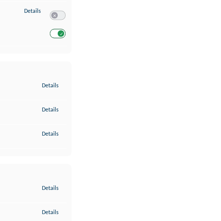
zu Entwicklung und Verbesserung der Angebote
Details
Switch zum Einwilligen bzw. Ablehnen des Dienstes Entwickl
Switch zum Einwilligen bzw. Ablehnen des Dienstes Entwicklu
zu Gewährleistung der Sicherheit, Verhinderung und Aufdeckung v
Details
zu Bereitstellung und Anzeige von Werbung und Inhalten
Details
zu Ihre Entscheidungen zum Datenschutz speichern und übermittel
Details
zu Abgleichung und Kombination von Daten aus unterschiedlichen 
Details
zu Verknüpfung verschiedener Endgeräte
Details