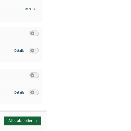
zu Identifikation von Endgeräten anhand automatisch übermittelte
Details
Switch zum Einwilligen bzw. Ablehnen der Kategorie Analyse / 
zu Google Analytics
Details
Switch zum Einwilligen bzw. Ablehnen des Dienstes Google Ana
Switch zum Einwilligen bzw. Ablehnen der Kategorie Sonstige 
zu YouTube
Details
Switch zum Einwilligen bzw. Ablehnen des Dienstes YouTube
Alles akzeptieren