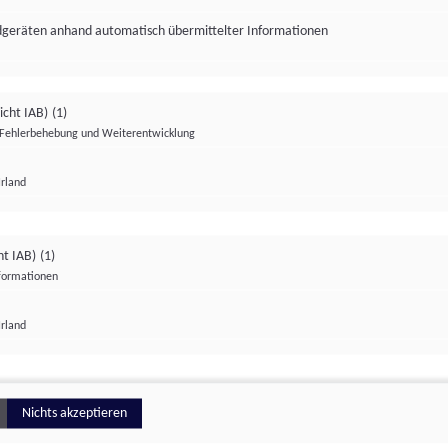
ndgeräten anhand automatisch übermittelter Informationen
icht IAB)
(1)
Fehlerbehebung und Weiterentwicklung
Irland
Impressum
Datenschutzerklärung
Datenschutzeinstellungen
ht IAB)
(1)
nformationen
Irland
ionell
Nichts akzeptieren