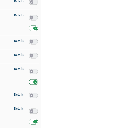
zu Speichern von oder Zugriff auf Informationen auf einem Endgerät
Details
Switch zum Einwilligen bzw. Ablehnen des Dienstes Speichern 
zu Verwendung reduzierter Daten zur Auswahl von Werbeanzeigen
Details
Switch zum Einwilligen bzw. Ablehnen des Dienstes Verwend
Switch zum Einwilligen bzw. Ablehnen des Dienstes Verwendu
zu Erstellung von Profilen für personalisierte Werbung
Details
Switch zum Einwilligen bzw. Ablehnen des Dienstes Erstellung 
zu Verwendung von Profilen zur Auswahl personalisierter Werbung
Details
Switch zum Einwilligen bzw. Ablehnen des Dienstes Verwendun
zu Messung der Werbeleistung
Details
Switch zum Einwilligen bzw. Ablehnen des Dienstes Messung 
Switch zum Einwilligen bzw. Ablehnen des Dienstes Messung d
zu Messung der Performance von Inhalten
Details
Switch zum Einwilligen bzw. Ablehnen des Dienstes Messung 
zu Analyse von Zielgruppen durch Statistiken oder Kombinationen von Dat
Details
Switch zum Einwilligen bzw. Ablehnen des Dienstes Analyse v
Switch zum Einwilligen bzw. Ablehnen des Dienstes Analyse v