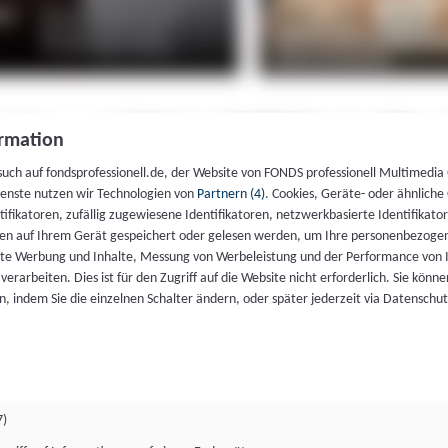
rmation
such auf fondsprofessionell.de, der Website von FONDS professionell Multimedia
ienste nutzen wir Technologien von
Partnern (4)
. Cookies, Geräte- oder ähnliche
entifikatoren, zufällig zugewiesene Identifikatoren, netzwerkbasierte Identifik
en auf Ihrem Gerät gespeichert oder gelesen werden, um Ihre personenbezogen
rte Werbung und Inhalte, Messung von Werbeleistung und der Performance von 
erarbeiten. Dies ist für den Zugriff auf die Website nicht erforderlich. Sie können
, indem Sie die einzelnen Schalter ändern, oder später jederzeit via Datenschu
7)