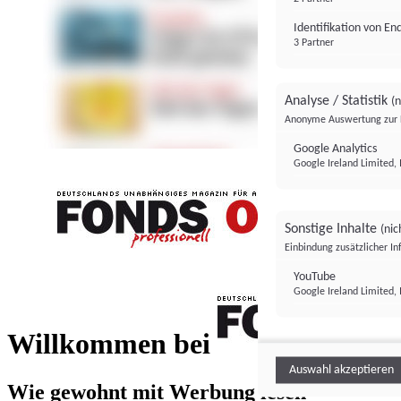
Identifikation von E
3 Partner
Analyse / Statistik
(n
Anonyme Auswertung zur 
Google Analytics
Google Ireland Limited, 
Sonstige Inhalte
(nic
Einbindung zusätzlicher I
FONDS professionell
YouTube
Google Ireland Limited, 
FONDS profess
Willkommen bei
Auswahl akzeptieren
Wie gewohnt mit Werbung lesen