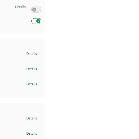
zu Entwicklung und Verbesserung der Angebote
Details
Switch zum Einwilligen bzw. Ablehnen des Dienstes Entwickl
Switch zum Einwilligen bzw. Ablehnen des Dienstes Entwicklu
zu Gewährleistung der Sicherheit, Verhinderung und Aufdeckung v
Details
zu Bereitstellung und Anzeige von Werbung und Inhalten
Details
zu Ihre Entscheidungen zum Datenschutz speichern und übermittel
Details
zu Abgleichung und Kombination von Daten aus unterschiedlichen 
Details
zu Verknüpfung verschiedener Endgeräte
Details