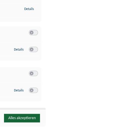
zu Identifikation von Endgeräten anhand automatisch übermittelte
Details
Switch zum Einwilligen bzw. Ablehnen der Kategorie Analyse / 
zu Google Analytics
Details
Switch zum Einwilligen bzw. Ablehnen des Dienstes Google Ana
Switch zum Einwilligen bzw. Ablehnen der Kategorie Sonstige 
zu YouTube
Details
Switch zum Einwilligen bzw. Ablehnen des Dienstes YouTube
Alles akzeptieren