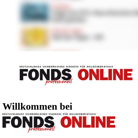
FONDS professionell
FONDS professi
Willkommen bei