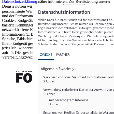
Datenschutzerklärung
näher informieren.
Zur Bereitstellung unserer
Dienste nutzen wir Technologien von
. Zwecke:
Partnern (5)
personalisierte Werbung und Inhalte, Messung von Werbeleistung
Datenschutzinformation
und der Performance von Inhalten sowie Zielgruppenforschung.
Vielen Dank für Ihren Besuch auf fondsprofessionell.de
Cookies, Endgeräte- oder ähnliche Online-Kennungen (z. B. login-
Bereitstellung unserer Dienste nutzen wir Technologien
basierte Kennungen, zufällig generierte Kennungen,
Login-basierte Identifikatoren, zufällig zugewiesene Id
netzwerkbasierte Kennungen) können zusammen mit anderen
Informationen auf Ihrem Gerät gespeichert oder gelese
Informationen (z. B. Browsertyp und Browserinformationen,
Werbung und Inhalte, Messung von Werbeleistung und d
Sprache, Bildschirmgröße, unterstützte Technologien usw.) auf
ist für den Zugriff auf die Website nicht erforderlich. S
Ihrem Endgerät gespeichert oder von dort ausgelesen werden, um es
Schalter ändern, oder später jederzeit via Datenschutzer
jedes Mal wiederzuerkennen, wenn es eine App oder einer Webseite
aufruft. Dies geschieht für einen oder mehrere der hier aufgeführten
ZWECKE
PARTNER
Verarbeitungszwecke.
Allgemein Zwecke
(7)
Speichern von oder Zugriff auf Informationen au
3 Partner
FONDS professionell
Verwendung reduzierter Daten zur Auswahl von
1 Partner
- mit berechtigtem Interesse
1 Partner
Erstellung von Profilen für personalisierte Werbu