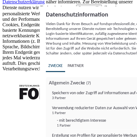
Datenschutzerklärung
näher informieren.
Zur Bereitstellung unserer
Dienste nutzen wir Technologien von
. Zwecke:
Partnern (5)
personalisierte Werbung und Inhalte, Messung von Werbeleistung
Datenschutzinformation
und der Performance von Inhalten sowie Zielgruppenforschung.
Vielen Dank für Ihren Besuch auf fondsprofessionell.de
Cookies, Endgeräte- oder ähnliche Online-Kennungen (z. B. login-
Bereitstellung unserer Dienste nutzen wir Technologien
basierte Kennungen, zufällig generierte Kennungen,
Login-basierte Identifikatoren, zufällig zugewiesene Id
netzwerkbasierte Kennungen) können zusammen mit anderen
Informationen auf Ihrem Gerät gespeichert oder gelese
Informationen (z. B. Browsertyp und Browserinformationen,
Werbung und Inhalte, Messung von Werbeleistung und d
Sprache, Bildschirmgröße, unterstützte Technologien usw.) auf
ist für den Zugriff auf die Website nicht erforderlich. S
Ihrem Endgerät gespeichert oder von dort ausgelesen werden, um es
Schalter ändern, oder später jederzeit via Datenschutzer
jedes Mal wiederzuerkennen, wenn es eine App oder einer Webseite
aufruft. Dies geschieht für einen oder mehrere der hier aufgeführten
ZWECKE
PARTNER
Verarbeitungszwecke.
Allgemein Zwecke
(7)
Speichern von oder Zugriff auf Informationen au
3 Partner
FONDS professionell
Verwendung reduzierter Daten zur Auswahl von
1 Partner
- mit berechtigtem Interesse
1 Partner
Erstellung von Profilen für personalisierte Werbu