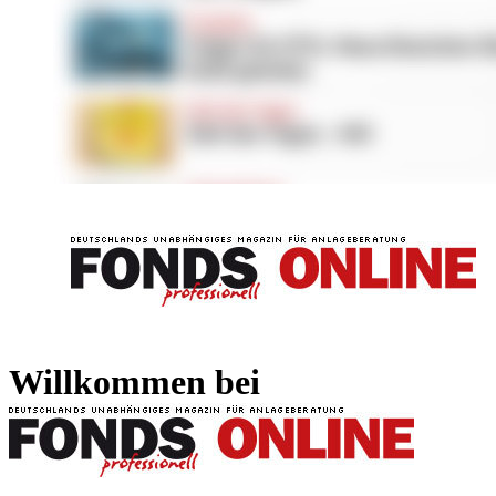
FONDS professionell
FONDS professi
Willkommen bei