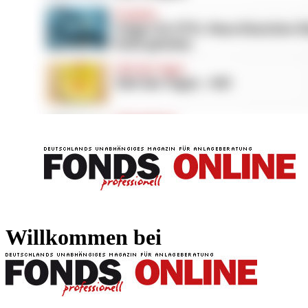
FONDS professionell
FONDS professi
Willkommen bei