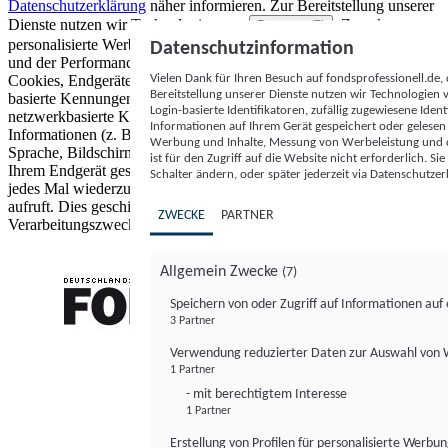
Datenschutzerklärung
näher informieren.
Zur Bereitstellung unserer
Dienste nutzen wir Technologien von
. Zwecke:
Partnern (5)
personalisierte Werbung und Inhalte, Messung von Werbeleistung
Datenschutzinformation
und der Performance von Inhalten sowie Zielgruppenforschung.
Vielen Dank für Ihren Besuch auf fondsprofessionell.de
Cookies, Endgeräte- oder ähnliche Online-Kennungen (z. B. login-
Bereitstellung unserer Dienste nutzen wir Technologien
basierte Kennungen, zufällig generierte Kennungen,
Login-basierte Identifikatoren, zufällig zugewiesene Id
netzwerkbasierte Kennungen) können zusammen mit anderen
Informationen auf Ihrem Gerät gespeichert oder gelese
Informationen (z. B. Browsertyp und Browserinformationen,
Werbung und Inhalte, Messung von Werbeleistung und d
Sprache, Bildschirmgröße, unterstützte Technologien usw.) auf
ist für den Zugriff auf die Website nicht erforderlich. S
Ihrem Endgerät gespeichert oder von dort ausgelesen werden, um es
Schalter ändern, oder später jederzeit via Datenschutzer
jedes Mal wiederzuerkennen, wenn es eine App oder einer Webseite
aufruft. Dies geschieht für einen oder mehrere der hier aufgeführten
ZWECKE
PARTNER
Verarbeitungszwecke.
Allgemein Zwecke
(7)
Speichern von oder Zugriff auf Informationen au
3 Partner
FONDS professionell
Verwendung reduzierter Daten zur Auswahl von
1 Partner
- mit berechtigtem Interesse
1 Partner
Erstellung von Profilen für personalisierte Werbu