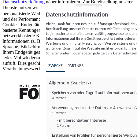
Datenschutzerklärung
näher informieren.
Zur Bereitstellung unserer
Dienste nutzen wir Technologien von
. Zwecke:
Partnern (5)
personalisierte Werbung und Inhalte, Messung von Werbeleistung
Datenschutzinformation
und der Performance von Inhalten sowie Zielgruppenforschung.
Vielen Dank für Ihren Besuch auf fondsprofessionell.de
Cookies, Endgeräte- oder ähnliche Online-Kennungen (z. B. login-
Bereitstellung unserer Dienste nutzen wir Technologien
basierte Kennungen, zufällig generierte Kennungen,
Login-basierte Identifikatoren, zufällig zugewiesene Id
netzwerkbasierte Kennungen) können zusammen mit anderen
Informationen auf Ihrem Gerät gespeichert oder gelese
Informationen (z. B. Browsertyp und Browserinformationen,
Werbung und Inhalte, Messung von Werbeleistung und d
Sprache, Bildschirmgröße, unterstützte Technologien usw.) auf
ist für den Zugriff auf die Website nicht erforderlich. S
Ihrem Endgerät gespeichert oder von dort ausgelesen werden, um es
Schalter ändern, oder später jederzeit via Datenschutzer
jedes Mal wiederzuerkennen, wenn es eine App oder einer Webseite
aufruft. Dies geschieht für einen oder mehrere der hier aufgeführten
ZWECKE
PARTNER
Verarbeitungszwecke.
Allgemein Zwecke
(7)
Speichern von oder Zugriff auf Informationen au
3 Partner
FONDS professionell
Verwendung reduzierter Daten zur Auswahl von
1 Partner
- mit berechtigtem Interesse
1 Partner
Erstellung von Profilen für personalisierte Werbu