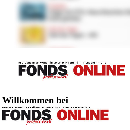
FONDS professionell
FONDS professi
Willkommen bei