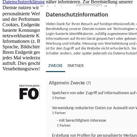
Datenschutzerklärung
näher informieren.
Zur Bereitstellung unserer
Dienste nutzen wir Technologien von
. Zwecke:
Partnern (5)
personalisierte Werbung und Inhalte, Messung von Werbeleistung
Datenschutzinformation
und der Performance von Inhalten sowie Zielgruppenforschung.
Vielen Dank für Ihren Besuch auf fondsprofessionell.de
Cookies, Endgeräte- oder ähnliche Online-Kennungen (z. B. login-
Bereitstellung unserer Dienste nutzen wir Technologien
basierte Kennungen, zufällig generierte Kennungen,
Login-basierte Identifikatoren, zufällig zugewiesene Id
netzwerkbasierte Kennungen) können zusammen mit anderen
Informationen auf Ihrem Gerät gespeichert oder gelese
Informationen (z. B. Browsertyp und Browserinformationen,
Werbung und Inhalte, Messung von Werbeleistung und d
Sprache, Bildschirmgröße, unterstützte Technologien usw.) auf
ist für den Zugriff auf die Website nicht erforderlich. S
Ihrem Endgerät gespeichert oder von dort ausgelesen werden, um es
Schalter ändern, oder später jederzeit via Datenschutzer
jedes Mal wiederzuerkennen, wenn es eine App oder einer Webseite
aufruft. Dies geschieht für einen oder mehrere der hier aufgeführten
ZWECKE
PARTNER
Verarbeitungszwecke.
Allgemein Zwecke
(7)
Speichern von oder Zugriff auf Informationen au
3 Partner
FONDS professionell
Verwendung reduzierter Daten zur Auswahl von
1 Partner
- mit berechtigtem Interesse
1 Partner
Erstellung von Profilen für personalisierte Werbu