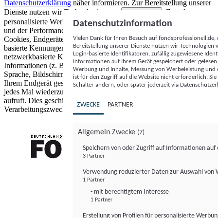
Datenschutzerklärung
näher informieren.
Zur Bereitstellung unserer
Dienste nutzen wir Technologien von
. Zwecke:
Partnern (5)
personalisierte Werbung und Inhalte, Messung von Werbeleistung
Datenschutzinformation
und der Performance von Inhalten sowie Zielgruppenforschung.
Vielen Dank für Ihren Besuch auf fondsprofessionell.de
Cookies, Endgeräte- oder ähnliche Online-Kennungen (z. B. login-
Bereitstellung unserer Dienste nutzen wir Technologien
basierte Kennungen, zufällig generierte Kennungen,
Login-basierte Identifikatoren, zufällig zugewiesene Id
netzwerkbasierte Kennungen) können zusammen mit anderen
Informationen auf Ihrem Gerät gespeichert oder gelese
Informationen (z. B. Browsertyp und Browserinformationen,
Werbung und Inhalte, Messung von Werbeleistung und d
Sprache, Bildschirmgröße, unterstützte Technologien usw.) auf
ist für den Zugriff auf die Website nicht erforderlich. S
Ihrem Endgerät gespeichert oder von dort ausgelesen werden, um es
Schalter ändern, oder später jederzeit via Datenschutzer
jedes Mal wiederzuerkennen, wenn es eine App oder einer Webseite
aufruft. Dies geschieht für einen oder mehrere der hier aufgeführten
ZWECKE
PARTNER
Verarbeitungszwecke.
Allgemein Zwecke
(7)
Speichern von oder Zugriff auf Informationen au
3 Partner
FONDS professionell
Verwendung reduzierter Daten zur Auswahl von
1 Partner
- mit berechtigtem Interesse
1 Partner
Erstellung von Profilen für personalisierte Werbu