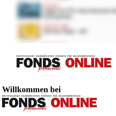
FONDS professionell
FONDS professi
Willkommen bei