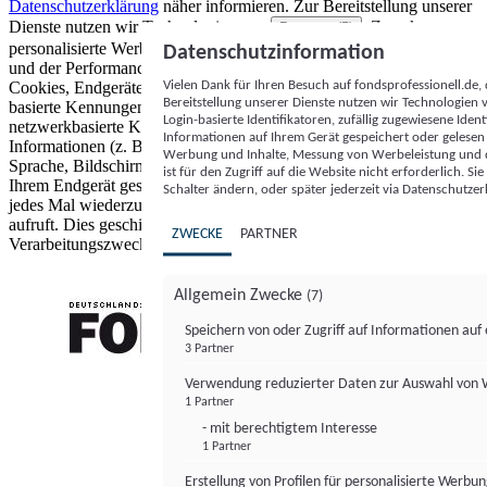
Datenschutzerklärung
näher informieren.
Zur Bereitstellung unserer
Dienste nutzen wir Technologien von
. Zwecke:
Partnern (5)
personalisierte Werbung und Inhalte, Messung von Werbeleistung
Datenschutzinformation
und der Performance von Inhalten sowie Zielgruppenforschung.
Vielen Dank für Ihren Besuch auf fondsprofessionell.de
Cookies, Endgeräte- oder ähnliche Online-Kennungen (z. B. login-
Bereitstellung unserer Dienste nutzen wir Technologien
basierte Kennungen, zufällig generierte Kennungen,
Login-basierte Identifikatoren, zufällig zugewiesene Id
netzwerkbasierte Kennungen) können zusammen mit anderen
Informationen auf Ihrem Gerät gespeichert oder gelese
Informationen (z. B. Browsertyp und Browserinformationen,
Werbung und Inhalte, Messung von Werbeleistung und d
Sprache, Bildschirmgröße, unterstützte Technologien usw.) auf
ist für den Zugriff auf die Website nicht erforderlich. S
Ihrem Endgerät gespeichert oder von dort ausgelesen werden, um es
Schalter ändern, oder später jederzeit via Datenschutzer
jedes Mal wiederzuerkennen, wenn es eine App oder einer Webseite
aufruft. Dies geschieht für einen oder mehrere der hier aufgeführten
ZWECKE
PARTNER
Verarbeitungszwecke.
Allgemein Zwecke
(7)
Speichern von oder Zugriff auf Informationen au
3 Partner
FONDS professionell
Verwendung reduzierter Daten zur Auswahl von
1 Partner
- mit berechtigtem Interesse
1 Partner
Erstellung von Profilen für personalisierte Werbu