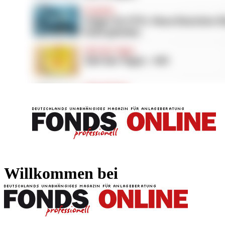
FONDS professionell
FONDS professi
Willkommen bei