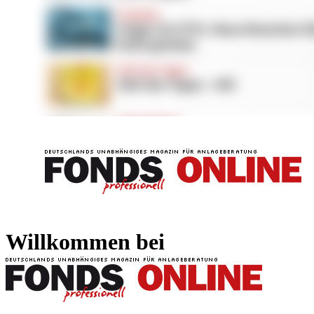
FONDS professionell
FONDS professi
Willkommen bei