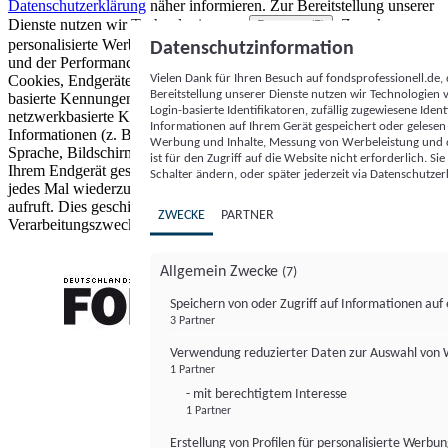
Datenschutzerklärung
näher informieren.
Zur Bereitstellung unserer
Dienste nutzen wir Technologien von
. Zwecke:
Partnern (5)
personalisierte Werbung und Inhalte, Messung von Werbeleistung
Datenschutzinformation
und der Performance von Inhalten sowie Zielgruppenforschung.
Vielen Dank für Ihren Besuch auf fondsprofessionell.de
Cookies, Endgeräte- oder ähnliche Online-Kennungen (z. B. login-
Bereitstellung unserer Dienste nutzen wir Technologien
basierte Kennungen, zufällig generierte Kennungen,
Login-basierte Identifikatoren, zufällig zugewiesene Id
netzwerkbasierte Kennungen) können zusammen mit anderen
Informationen auf Ihrem Gerät gespeichert oder gelese
Informationen (z. B. Browsertyp und Browserinformationen,
Werbung und Inhalte, Messung von Werbeleistung und d
Sprache, Bildschirmgröße, unterstützte Technologien usw.) auf
ist für den Zugriff auf die Website nicht erforderlich. S
Ihrem Endgerät gespeichert oder von dort ausgelesen werden, um es
Schalter ändern, oder später jederzeit via Datenschutzer
jedes Mal wiederzuerkennen, wenn es eine App oder einer Webseite
aufruft. Dies geschieht für einen oder mehrere der hier aufgeführten
ZWECKE
PARTNER
Verarbeitungszwecke.
Allgemein Zwecke
(7)
Speichern von oder Zugriff auf Informationen au
3 Partner
FONDS professionell
Verwendung reduzierter Daten zur Auswahl von
1 Partner
- mit berechtigtem Interesse
1 Partner
Erstellung von Profilen für personalisierte Werbu