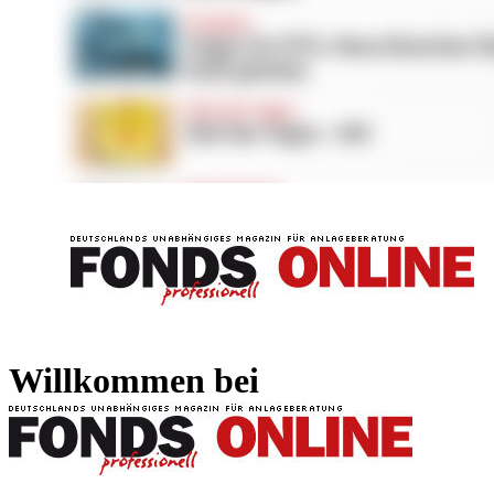
FONDS professionell
FONDS professi
Willkommen bei