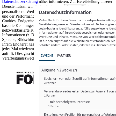
Datenschutzerklärung
näher informieren.
Zur Bereitstellung unserer
Dienste nutzen wir Technologien von
. Zwecke:
Partnern (5)
personalisierte Werbung und Inhalte, Messung von Werbeleistung
Datenschutzinformation
und der Performance von Inhalten sowie Zielgruppenforschung.
Vielen Dank für Ihren Besuch auf fondsprofessionell.de
Cookies, Endgeräte- oder ähnliche Online-Kennungen (z. B. login-
Bereitstellung unserer Dienste nutzen wir Technologien
basierte Kennungen, zufällig generierte Kennungen,
Login-basierte Identifikatoren, zufällig zugewiesene Id
netzwerkbasierte Kennungen) können zusammen mit anderen
Informationen auf Ihrem Gerät gespeichert oder gelese
Informationen (z. B. Browsertyp und Browserinformationen,
Werbung und Inhalte, Messung von Werbeleistung und d
Sprache, Bildschirmgröße, unterstützte Technologien usw.) auf
ist für den Zugriff auf die Website nicht erforderlich. S
Ihrem Endgerät gespeichert oder von dort ausgelesen werden, um es
Schalter ändern, oder später jederzeit via Datenschutzer
jedes Mal wiederzuerkennen, wenn es eine App oder einer Webseite
aufruft. Dies geschieht für einen oder mehrere der hier aufgeführten
ZWECKE
PARTNER
Verarbeitungszwecke.
Allgemein Zwecke
(7)
Speichern von oder Zugriff auf Informationen au
3 Partner
FONDS professionell
Verwendung reduzierter Daten zur Auswahl von
1 Partner
- mit berechtigtem Interesse
1 Partner
Erstellung von Profilen für personalisierte Werbu