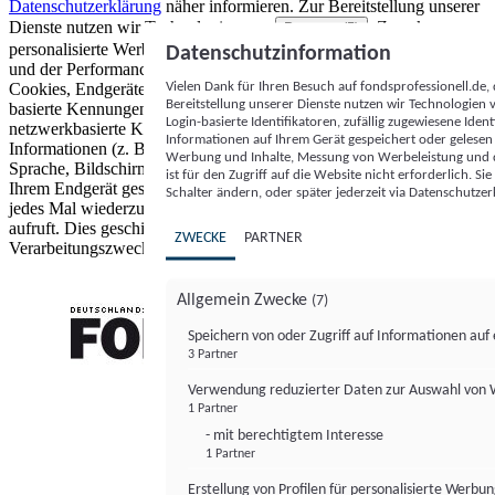
Datenschutzerklärung
näher informieren.
Zur Bereitstellung unserer
Dienste nutzen wir Technologien von
. Zwecke:
Partnern (5)
personalisierte Werbung und Inhalte, Messung von Werbeleistung
Datenschutzinformation
und der Performance von Inhalten sowie Zielgruppenforschung.
Vielen Dank für Ihren Besuch auf fondsprofessionell.de
Cookies, Endgeräte- oder ähnliche Online-Kennungen (z. B. login-
Bereitstellung unserer Dienste nutzen wir Technologien
basierte Kennungen, zufällig generierte Kennungen,
Login-basierte Identifikatoren, zufällig zugewiesene Id
netzwerkbasierte Kennungen) können zusammen mit anderen
Informationen auf Ihrem Gerät gespeichert oder gelese
Informationen (z. B. Browsertyp und Browserinformationen,
Werbung und Inhalte, Messung von Werbeleistung und d
Sprache, Bildschirmgröße, unterstützte Technologien usw.) auf
ist für den Zugriff auf die Website nicht erforderlich. S
Ihrem Endgerät gespeichert oder von dort ausgelesen werden, um es
Schalter ändern, oder später jederzeit via Datenschutzer
jedes Mal wiederzuerkennen, wenn es eine App oder einer Webseite
aufruft. Dies geschieht für einen oder mehrere der hier aufgeführten
ZWECKE
PARTNER
Verarbeitungszwecke.
Allgemein Zwecke
(7)
Speichern von oder Zugriff auf Informationen au
3 Partner
FONDS professionell
Verwendung reduzierter Daten zur Auswahl von
1 Partner
- mit berechtigtem Interesse
1 Partner
Erstellung von Profilen für personalisierte Werbu