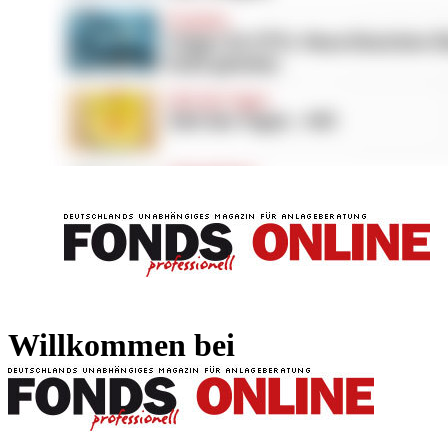
FONDS professionell
FONDS professi
Willkommen bei