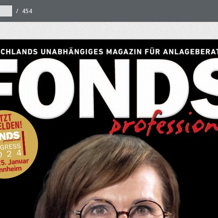
/
454