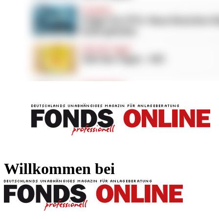
FONDS professionell
FONDS professi
Willkommen bei