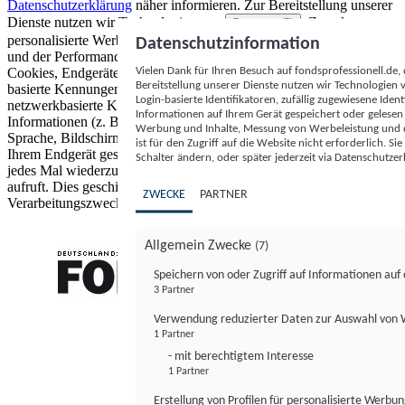
Datenschutzerklärung
näher informieren.
Zur Bereitstellung unserer
Dienste nutzen wir Technologien von
. Zwecke:
Partnern (5)
personalisierte Werbung und Inhalte, Messung von Werbeleistung
Datenschutzinformation
und der Performance von Inhalten sowie Zielgruppenforschung.
Vielen Dank für Ihren Besuch auf fondsprofessionell.de
Cookies, Endgeräte- oder ähnliche Online-Kennungen (z. B. login-
Bereitstellung unserer Dienste nutzen wir Technologien
basierte Kennungen, zufällig generierte Kennungen,
Login-basierte Identifikatoren, zufällig zugewiesene Id
netzwerkbasierte Kennungen) können zusammen mit anderen
Informationen auf Ihrem Gerät gespeichert oder gelese
Informationen (z. B. Browsertyp und Browserinformationen,
Werbung und Inhalte, Messung von Werbeleistung und d
Sprache, Bildschirmgröße, unterstützte Technologien usw.) auf
ist für den Zugriff auf die Website nicht erforderlich. S
Ihrem Endgerät gespeichert oder von dort ausgelesen werden, um es
Schalter ändern, oder später jederzeit via Datenschutzer
jedes Mal wiederzuerkennen, wenn es eine App oder einer Webseite
aufruft. Dies geschieht für einen oder mehrere der hier aufgeführten
ZWECKE
PARTNER
Verarbeitungszwecke.
Allgemein Zwecke
(7)
Speichern von oder Zugriff auf Informationen au
3 Partner
FONDS professionell
Verwendung reduzierter Daten zur Auswahl von
1 Partner
- mit berechtigtem Interesse
1 Partner
Erstellung von Profilen für personalisierte Werbu