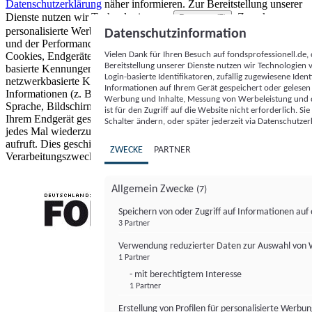
Datenschutzerklärung
näher informieren.
Zur Bereitstellung unserer
Dienste nutzen wir Technologien von
. Zwecke:
Partnern (5)
personalisierte Werbung und Inhalte, Messung von Werbeleistung
Datenschutzinformation
und der Performance von Inhalten sowie Zielgruppenforschung.
Vielen Dank für Ihren Besuch auf fondsprofessionell.de
Cookies, Endgeräte- oder ähnliche Online-Kennungen (z. B. login-
Bereitstellung unserer Dienste nutzen wir Technologien
basierte Kennungen, zufällig generierte Kennungen,
Login-basierte Identifikatoren, zufällig zugewiesene Id
netzwerkbasierte Kennungen) können zusammen mit anderen
Informationen auf Ihrem Gerät gespeichert oder gelese
Informationen (z. B. Browsertyp und Browserinformationen,
Werbung und Inhalte, Messung von Werbeleistung und d
Sprache, Bildschirmgröße, unterstützte Technologien usw.) auf
ist für den Zugriff auf die Website nicht erforderlich. S
Ihrem Endgerät gespeichert oder von dort ausgelesen werden, um es
Schalter ändern, oder später jederzeit via Datenschutzer
jedes Mal wiederzuerkennen, wenn es eine App oder einer Webseite
aufruft. Dies geschieht für einen oder mehrere der hier aufgeführten
ZWECKE
PARTNER
Verarbeitungszwecke.
Allgemein Zwecke
(7)
Speichern von oder Zugriff auf Informationen au
3 Partner
FONDS professionell
Verwendung reduzierter Daten zur Auswahl von
1 Partner
- mit berechtigtem Interesse
1 Partner
Erstellung von Profilen für personalisierte Werbu