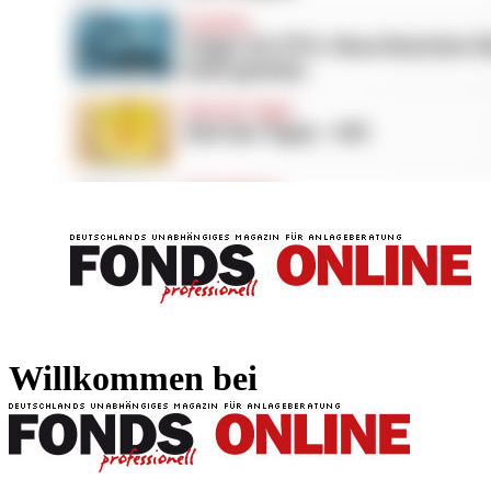
FONDS professionell
FONDS professi
Willkommen bei