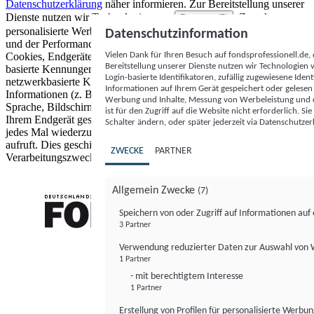
Datenschutzerklärung
näher informieren.
Zur Bereitstellung unserer
Dienste nutzen wir Technologien von
. Zwecke:
Partnern (5)
personalisierte Werbung und Inhalte, Messung von Werbeleistung
Datenschutzinformation
und der Performance von Inhalten sowie Zielgruppenforschung.
Vielen Dank für Ihren Besuch auf fondsprofessionell.de
Cookies, Endgeräte- oder ähnliche Online-Kennungen (z. B. login-
Bereitstellung unserer Dienste nutzen wir Technologien
basierte Kennungen, zufällig generierte Kennungen,
Login-basierte Identifikatoren, zufällig zugewiesene Id
netzwerkbasierte Kennungen) können zusammen mit anderen
Informationen auf Ihrem Gerät gespeichert oder gelese
Informationen (z. B. Browsertyp und Browserinformationen,
Werbung und Inhalte, Messung von Werbeleistung und d
Sprache, Bildschirmgröße, unterstützte Technologien usw.) auf
ist für den Zugriff auf die Website nicht erforderlich. S
Ihrem Endgerät gespeichert oder von dort ausgelesen werden, um es
Schalter ändern, oder später jederzeit via Datenschutzer
jedes Mal wiederzuerkennen, wenn es eine App oder einer Webseite
aufruft. Dies geschieht für einen oder mehrere der hier aufgeführten
ZWECKE
PARTNER
Verarbeitungszwecke.
Allgemein Zwecke
(7)
Speichern von oder Zugriff auf Informationen au
3 Partner
FONDS professionell
Verwendung reduzierter Daten zur Auswahl von
1 Partner
- mit berechtigtem Interesse
1 Partner
Erstellung von Profilen für personalisierte Werbu