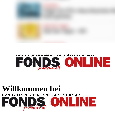
FONDS professionell
FONDS professi
Willkommen bei