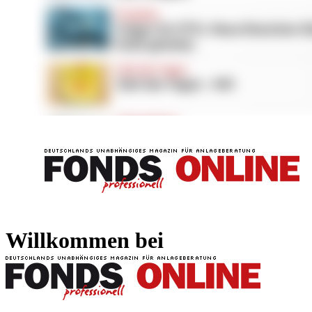
FONDS professionell
FONDS professi
Willkommen bei