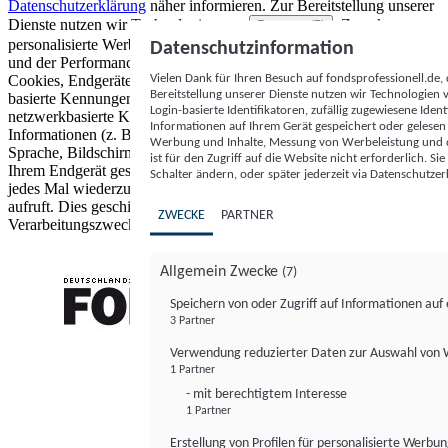
Datenschutzerklärung
näher informieren.
Zur Bereitstellung unserer
Dienste nutzen wir Technologien von
. Zwecke:
Partnern (5)
personalisierte Werbung und Inhalte, Messung von Werbeleistung
Datenschutzinformation
und der Performance von Inhalten sowie Zielgruppenforschung.
Vielen Dank für Ihren Besuch auf fondsprofessionell.de
Cookies, Endgeräte- oder ähnliche Online-Kennungen (z. B. login-
Bereitstellung unserer Dienste nutzen wir Technologien
basierte Kennungen, zufällig generierte Kennungen,
Login-basierte Identifikatoren, zufällig zugewiesene Id
netzwerkbasierte Kennungen) können zusammen mit anderen
Informationen auf Ihrem Gerät gespeichert oder gelese
Informationen (z. B. Browsertyp und Browserinformationen,
Werbung und Inhalte, Messung von Werbeleistung und d
Sprache, Bildschirmgröße, unterstützte Technologien usw.) auf
ist für den Zugriff auf die Website nicht erforderlich. S
Ihrem Endgerät gespeichert oder von dort ausgelesen werden, um es
Schalter ändern, oder später jederzeit via Datenschutzer
jedes Mal wiederzuerkennen, wenn es eine App oder einer Webseite
aufruft. Dies geschieht für einen oder mehrere der hier aufgeführten
ZWECKE
PARTNER
Verarbeitungszwecke.
Allgemein Zwecke
(7)
Speichern von oder Zugriff auf Informationen au
3 Partner
FONDS professionell
Verwendung reduzierter Daten zur Auswahl von
1 Partner
- mit berechtigtem Interesse
1 Partner
Erstellung von Profilen für personalisierte Werbu