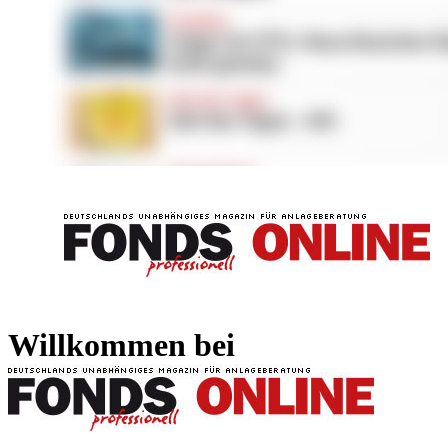
FONDS professionell
FONDS professi
Willkommen bei