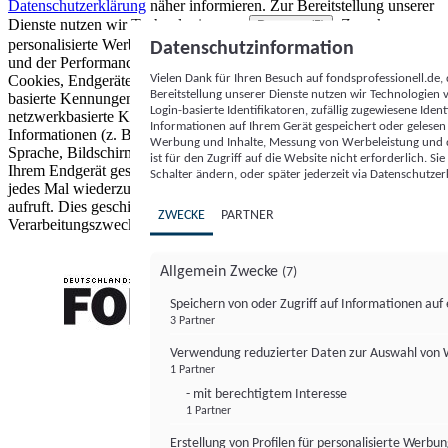
Datenschutzerklärung
näher informieren.
Zur Bereitstellung unserer
Dienste nutzen wir Technologien von
. Zwecke:
Partnern (5)
personalisierte Werbung und Inhalte, Messung von Werbeleistung
Datenschutzinformation
und der Performance von Inhalten sowie Zielgruppenforschung.
Vielen Dank für Ihren Besuch auf fondsprofessionell.de
Cookies, Endgeräte- oder ähnliche Online-Kennungen (z. B. login-
Bereitstellung unserer Dienste nutzen wir Technologien
basierte Kennungen, zufällig generierte Kennungen,
Login-basierte Identifikatoren, zufällig zugewiesene Id
netzwerkbasierte Kennungen) können zusammen mit anderen
Informationen auf Ihrem Gerät gespeichert oder gelese
Informationen (z. B. Browsertyp und Browserinformationen,
Werbung und Inhalte, Messung von Werbeleistung und d
Sprache, Bildschirmgröße, unterstützte Technologien usw.) auf
ist für den Zugriff auf die Website nicht erforderlich. S
Ihrem Endgerät gespeichert oder von dort ausgelesen werden, um es
Schalter ändern, oder später jederzeit via Datenschutzer
jedes Mal wiederzuerkennen, wenn es eine App oder einer Webseite
aufruft. Dies geschieht für einen oder mehrere der hier aufgeführten
ZWECKE
PARTNER
Verarbeitungszwecke.
Allgemein Zwecke
(7)
Speichern von oder Zugriff auf Informationen au
3 Partner
FONDS professionell
Verwendung reduzierter Daten zur Auswahl von
1 Partner
- mit berechtigtem Interesse
1 Partner
Erstellung von Profilen für personalisierte Werbu