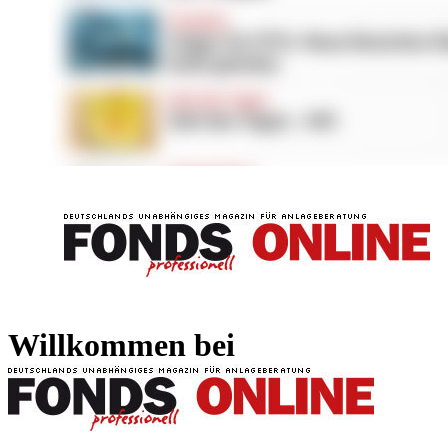
FONDS professionell
FONDS professi
Willkommen bei