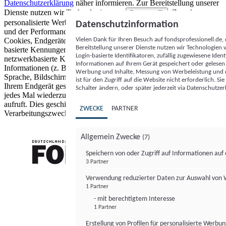
Datenschutzerklärung
näher informieren.
Zur Bereitstellung unserer
Dienste nutzen wir Technologien von
. Zwecke:
Partnern (5)
personalisierte Werbung und Inhalte, Messung von Werbeleistung
Datenschutzinformation
und der Performance von Inhalten sowie Zielgruppenforschung.
Vielen Dank für Ihren Besuch auf fondsprofessionell.de
Cookies, Endgeräte- oder ähnliche Online-Kennungen (z. B. login-
Bereitstellung unserer Dienste nutzen wir Technologien
basierte Kennungen, zufällig generierte Kennungen,
Login-basierte Identifikatoren, zufällig zugewiesene Id
netzwerkbasierte Kennungen) können zusammen mit anderen
Informationen auf Ihrem Gerät gespeichert oder gelese
Informationen (z. B. Browsertyp und Browserinformationen,
Werbung und Inhalte, Messung von Werbeleistung und d
Sprache, Bildschirmgröße, unterstützte Technologien usw.) auf
ist für den Zugriff auf die Website nicht erforderlich. S
Ihrem Endgerät gespeichert oder von dort ausgelesen werden, um es
Schalter ändern, oder später jederzeit via Datenschutzer
jedes Mal wiederzuerkennen, wenn es eine App oder einer Webseite
aufruft. Dies geschieht für einen oder mehrere der hier aufgeführten
ZWECKE
PARTNER
Verarbeitungszwecke.
Allgemein Zwecke
(7)
Speichern von oder Zugriff auf Informationen au
3 Partner
FONDS professionell
Verwendung reduzierter Daten zur Auswahl von
1 Partner
- mit berechtigtem Interesse
1 Partner
Erstellung von Profilen für personalisierte Werbu