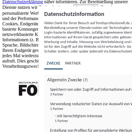
Datenschutzerklärung
näher informieren.
Zur Bereitstellung unserer
Dienste nutzen wir Technologien von
. Zwecke:
Partnern (5)
personalisierte Werbung und Inhalte, Messung von Werbeleistung
Datenschutzinformation
und der Performance von Inhalten sowie Zielgruppenforschung.
Vielen Dank für Ihren Besuch auf fondsprofessionell.de
Cookies, Endgeräte- oder ähnliche Online-Kennungen (z. B. login-
Bereitstellung unserer Dienste nutzen wir Technologien
basierte Kennungen, zufällig generierte Kennungen,
Login-basierte Identifikatoren, zufällig zugewiesene Id
netzwerkbasierte Kennungen) können zusammen mit anderen
Informationen auf Ihrem Gerät gespeichert oder gelese
Informationen (z. B. Browsertyp und Browserinformationen,
Werbung und Inhalte, Messung von Werbeleistung und d
Sprache, Bildschirmgröße, unterstützte Technologien usw.) auf
ist für den Zugriff auf die Website nicht erforderlich. S
Ihrem Endgerät gespeichert oder von dort ausgelesen werden, um es
Schalter ändern, oder später jederzeit via Datenschutzer
jedes Mal wiederzuerkennen, wenn es eine App oder einer Webseite
aufruft. Dies geschieht für einen oder mehrere der hier aufgeführten
ZWECKE
PARTNER
Verarbeitungszwecke.
Allgemein Zwecke
(7)
Speichern von oder Zugriff auf Informationen au
3 Partner
FONDS professionell
Verwendung reduzierter Daten zur Auswahl von
1 Partner
- mit berechtigtem Interesse
1 Partner
Erstellung von Profilen für personalisierte Werbu