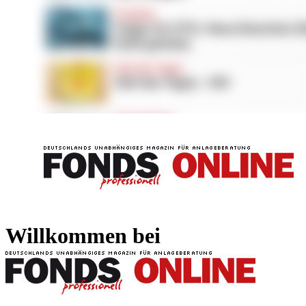
FONDS professionell
FONDS professi
Willkommen bei