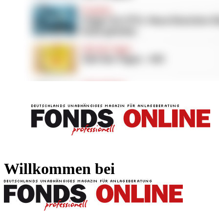
FONDS professionell
FONDS professi
Willkommen bei