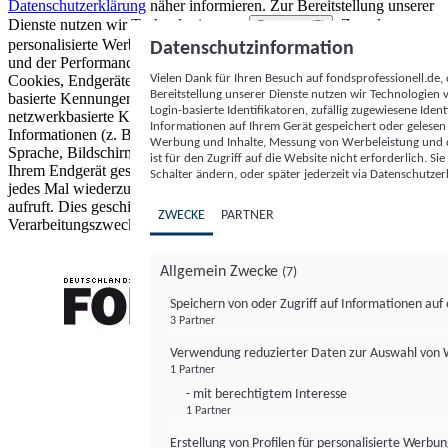
Datenschutzerklärung
näher informieren.
Zur Bereitstellung unserer
Dienste nutzen wir Technologien von
. Zwecke:
Partnern (5)
personalisierte Werbung und Inhalte, Messung von Werbeleistung
Datenschutzinformation
und der Performance von Inhalten sowie Zielgruppenforschung.
Vielen Dank für Ihren Besuch auf fondsprofessionell.de
Cookies, Endgeräte- oder ähnliche Online-Kennungen (z. B. login-
Bereitstellung unserer Dienste nutzen wir Technologien
basierte Kennungen, zufällig generierte Kennungen,
Login-basierte Identifikatoren, zufällig zugewiesene Id
netzwerkbasierte Kennungen) können zusammen mit anderen
Informationen auf Ihrem Gerät gespeichert oder gelese
Informationen (z. B. Browsertyp und Browserinformationen,
Werbung und Inhalte, Messung von Werbeleistung und d
Sprache, Bildschirmgröße, unterstützte Technologien usw.) auf
ist für den Zugriff auf die Website nicht erforderlich. S
Ihrem Endgerät gespeichert oder von dort ausgelesen werden, um es
Schalter ändern, oder später jederzeit via Datenschutzer
jedes Mal wiederzuerkennen, wenn es eine App oder einer Webseite
aufruft. Dies geschieht für einen oder mehrere der hier aufgeführten
ZWECKE
PARTNER
Verarbeitungszwecke.
Allgemein Zwecke
(7)
Speichern von oder Zugriff auf Informationen au
3 Partner
FONDS professionell
Verwendung reduzierter Daten zur Auswahl von
1 Partner
- mit berechtigtem Interesse
1 Partner
Erstellung von Profilen für personalisierte Werbu