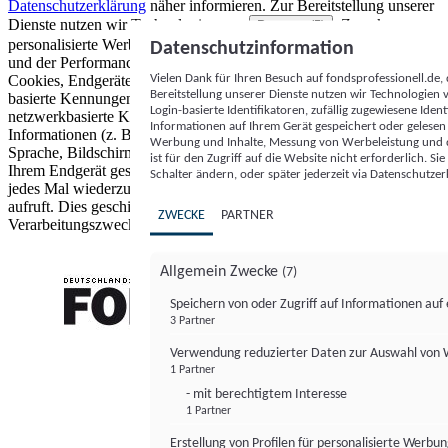
Datenschutzerklärung
näher informieren.
Zur Bereitstellung unserer
Dienste nutzen wir Technologien von
. Zwecke:
Partnern (5)
personalisierte Werbung und Inhalte, Messung von Werbeleistung
Datenschutzinformation
und der Performance von Inhalten sowie Zielgruppenforschung.
Vielen Dank für Ihren Besuch auf fondsprofessionell.de
Cookies, Endgeräte- oder ähnliche Online-Kennungen (z. B. login-
Bereitstellung unserer Dienste nutzen wir Technologien
basierte Kennungen, zufällig generierte Kennungen,
Login-basierte Identifikatoren, zufällig zugewiesene Id
netzwerkbasierte Kennungen) können zusammen mit anderen
Informationen auf Ihrem Gerät gespeichert oder gelese
Informationen (z. B. Browsertyp und Browserinformationen,
Werbung und Inhalte, Messung von Werbeleistung und d
Sprache, Bildschirmgröße, unterstützte Technologien usw.) auf
ist für den Zugriff auf die Website nicht erforderlich. S
Ihrem Endgerät gespeichert oder von dort ausgelesen werden, um es
Schalter ändern, oder später jederzeit via Datenschutzer
jedes Mal wiederzuerkennen, wenn es eine App oder einer Webseite
aufruft. Dies geschieht für einen oder mehrere der hier aufgeführten
ZWECKE
PARTNER
Verarbeitungszwecke.
Allgemein Zwecke
(7)
Speichern von oder Zugriff auf Informationen au
3 Partner
FONDS professionell
Verwendung reduzierter Daten zur Auswahl von
1 Partner
- mit berechtigtem Interesse
1 Partner
Erstellung von Profilen für personalisierte Werbu