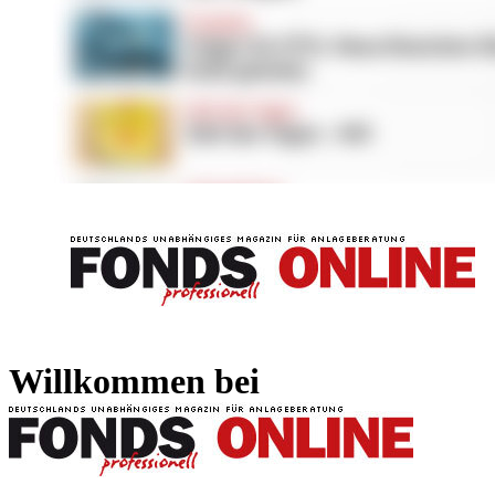
FONDS professionell
FONDS professi
Willkommen bei