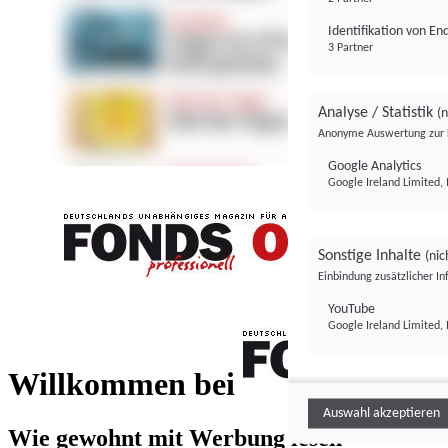
Identifikation von E
3 Partner
Analyse / Statistik
(n
Anonyme Auswertung zur 
Google Analytics
Google Ireland Limited, 
Sonstige Inhalte
(nic
Einbindung zusätzlicher I
FONDS professionell
YouTube
Google Ireland Limited, 
FONDS profess
Willkommen bei
Auswahl akzeptieren
Wie gewohnt mit Werbung lesen