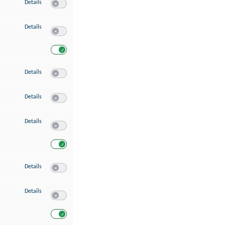
zu Speichern von oder Zugriff auf Informationen auf einem Endgerät
Details
Switch zum Einwilligen bzw. Ablehnen des Dienstes Speichern 
zu Verwendung reduzierter Daten zur Auswahl von Werbeanzeigen
Details
Switch zum Einwilligen bzw. Ablehnen des Dienstes Verwend
Switch zum Einwilligen bzw. Ablehnen des Dienstes Verwendu
zu Erstellung von Profilen für personalisierte Werbung
Details
Switch zum Einwilligen bzw. Ablehnen des Dienstes Erstellung 
zu Verwendung von Profilen zur Auswahl personalisierter Werbung
Details
Switch zum Einwilligen bzw. Ablehnen des Dienstes Verwendun
zu Messung der Werbeleistung
Details
Switch zum Einwilligen bzw. Ablehnen des Dienstes Messung 
Switch zum Einwilligen bzw. Ablehnen des Dienstes Messung d
zu Messung der Performance von Inhalten
Details
Switch zum Einwilligen bzw. Ablehnen des Dienstes Messung 
zu Analyse von Zielgruppen durch Statistiken oder Kombinationen von Dat
Details
Switch zum Einwilligen bzw. Ablehnen des Dienstes Analyse v
Switch zum Einwilligen bzw. Ablehnen des Dienstes Analyse v