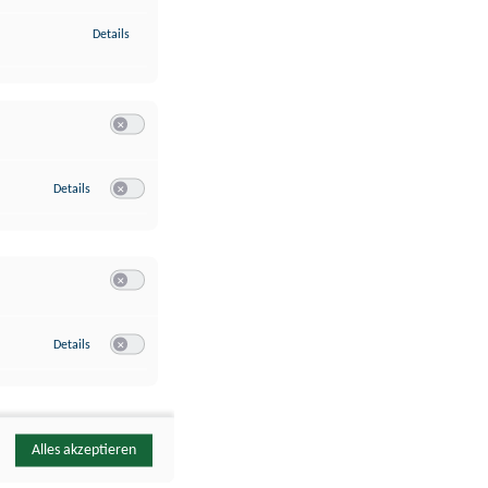
zu Identifikation von Endgeräten anhand automatisch übermittelte
Details
Switch zum Einwilligen bzw. Ablehnen der Kategorie Analyse / 
zu Google Analytics
Details
Switch zum Einwilligen bzw. Ablehnen des Dienstes Google Ana
Switch zum Einwilligen bzw. Ablehnen der Kategorie Sonstige 
zu YouTube
Details
Switch zum Einwilligen bzw. Ablehnen des Dienstes YouTube
Alles akzeptieren