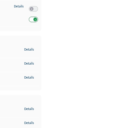
zu Entwicklung und Verbesserung der Angebote
Details
Switch zum Einwilligen bzw. Ablehnen des Dienstes Entwickl
Switch zum Einwilligen bzw. Ablehnen des Dienstes Entwicklu
zu Gewährleistung der Sicherheit, Verhinderung und Aufdeckung v
Details
zu Bereitstellung und Anzeige von Werbung und Inhalten
Details
zu Ihre Entscheidungen zum Datenschutz speichern und übermittel
Details
zu Abgleichung und Kombination von Daten aus unterschiedlichen 
Details
zu Verknüpfung verschiedener Endgeräte
Details