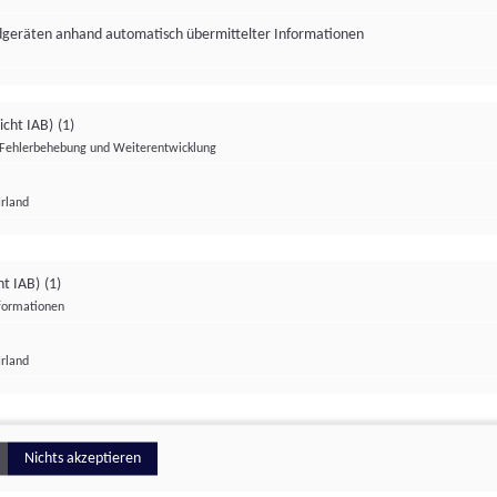
ndgeräten anhand automatisch übermittelter Informationen
icht IAB)
(1)
Fehlerbehebung und Weiterentwicklung
Irland
Impressum
Datenschutzerklärung
Datenschutzeinstellungen
ht IAB)
(1)
nformationen
Irland
ionell
Nichts akzeptieren