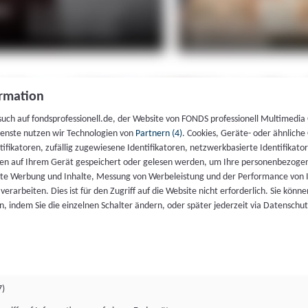
rmation
such auf fondsprofessionell.de, der Website von FONDS professionell Multimedia
ienste nutzen wir Technologien von
Partnern (4)
. Cookies, Geräte- oder ähnliche
entifikatoren, zufällig zugewiesene Identifikatoren, netzwerkbasierte Identifik
en auf Ihrem Gerät gespeichert oder gelesen werden, um Ihre personenbezogen
rte Werbung und Inhalte, Messung von Werbeleistung und der Performance von 
erarbeiten. Dies ist für den Zugriff auf die Website nicht erforderlich. Sie können
, indem Sie die einzelnen Schalter ändern, oder später jederzeit via Datenschu
7)