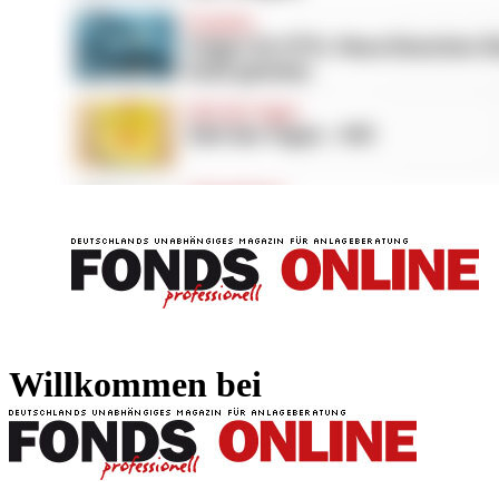
FONDS professionell
FONDS professi
Willkommen bei