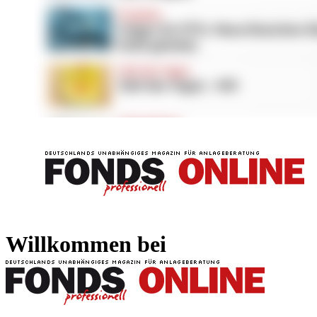
FONDS professionell
FONDS professi
Willkommen bei