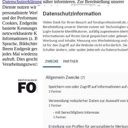
Datenschutzerklärung
näher informieren.
Zur Bereitstellung unserer
Dienste nutzen wir Technologien von
. Zwecke:
Partnern (5)
personalisierte Werbung und Inhalte, Messung von Werbeleistung
Datenschutzinformation
und der Performance von Inhalten sowie Zielgruppenforschung.
Vielen Dank für Ihren Besuch auf fondsprofessionell.de
Cookies, Endgeräte- oder ähnliche Online-Kennungen (z. B. login-
Bereitstellung unserer Dienste nutzen wir Technologien
basierte Kennungen, zufällig generierte Kennungen,
Login-basierte Identifikatoren, zufällig zugewiesene Id
netzwerkbasierte Kennungen) können zusammen mit anderen
Informationen auf Ihrem Gerät gespeichert oder gelese
Informationen (z. B. Browsertyp und Browserinformationen,
Werbung und Inhalte, Messung von Werbeleistung und d
Sprache, Bildschirmgröße, unterstützte Technologien usw.) auf
ist für den Zugriff auf die Website nicht erforderlich. S
Ihrem Endgerät gespeichert oder von dort ausgelesen werden, um es
Schalter ändern, oder später jederzeit via Datenschutzer
jedes Mal wiederzuerkennen, wenn es eine App oder einer Webseite
aufruft. Dies geschieht für einen oder mehrere der hier aufgeführten
ZWECKE
PARTNER
Verarbeitungszwecke.
Allgemein Zwecke
(7)
Speichern von oder Zugriff auf Informationen au
3 Partner
FONDS professionell
Verwendung reduzierter Daten zur Auswahl von
1 Partner
- mit berechtigtem Interesse
1 Partner
Erstellung von Profilen für personalisierte Werbu