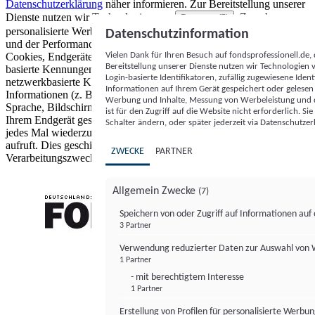
Datenschutzerklärung
näher informieren.
Zur Bereitstellung unserer
Dienste nutzen wir Technologien von
. Zwecke:
Partnern (5)
personalisierte Werbung und Inhalte, Messung von Werbeleistung
Datenschutzinformation
und der Performance von Inhalten sowie Zielgruppenforschung.
Vielen Dank für Ihren Besuch auf fondsprofessionell.de
Cookies, Endgeräte- oder ähnliche Online-Kennungen (z. B. login-
Bereitstellung unserer Dienste nutzen wir Technologien
basierte Kennungen, zufällig generierte Kennungen,
Login-basierte Identifikatoren, zufällig zugewiesene Id
netzwerkbasierte Kennungen) können zusammen mit anderen
Informationen auf Ihrem Gerät gespeichert oder gelese
Informationen (z. B. Browsertyp und Browserinformationen,
Werbung und Inhalte, Messung von Werbeleistung und d
Sprache, Bildschirmgröße, unterstützte Technologien usw.) auf
ist für den Zugriff auf die Website nicht erforderlich. S
Ihrem Endgerät gespeichert oder von dort ausgelesen werden, um es
Schalter ändern, oder später jederzeit via Datenschutzer
jedes Mal wiederzuerkennen, wenn es eine App oder einer Webseite
aufruft. Dies geschieht für einen oder mehrere der hier aufgeführten
ZWECKE
PARTNER
Verarbeitungszwecke.
Allgemein Zwecke
(7)
Speichern von oder Zugriff auf Informationen au
3 Partner
FONDS professionell
Verwendung reduzierter Daten zur Auswahl von
1 Partner
- mit berechtigtem Interesse
1 Partner
Erstellung von Profilen für personalisierte Werbu