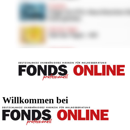
FONDS professionell
FONDS professi
Willkommen bei