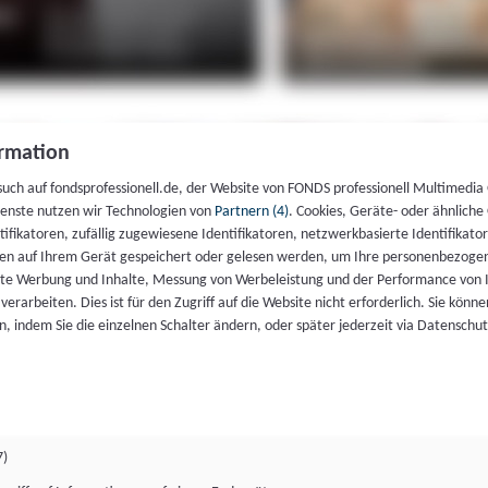
rmation
such auf fondsprofessionell.de, der Website von FONDS professionell Multimedia
ienste nutzen wir Technologien von
Partnern (4)
. Cookies, Geräte- oder ähnliche
entifikatoren, zufällig zugewiesene Identifikatoren, netzwerkbasierte Identifik
en auf Ihrem Gerät gespeichert oder gelesen werden, um Ihre personenbezogen
rte Werbung und Inhalte, Messung von Werbeleistung und der Performance von 
erarbeiten. Dies ist für den Zugriff auf die Website nicht erforderlich. Sie können
, indem Sie die einzelnen Schalter ändern, oder später jederzeit via Datenschu
7)