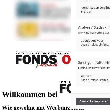
Identifikation von E
3 Partner
Analyse / Statistik
(n
Anonyme Auswertung zur 
Google Analytics
Google Ireland Limited, 
Sonstige Inhalte
(nic
Einbindung zusätzlicher I
FONDS professionell
YouTube
Google Ireland Limited, 
FONDS profess
Willkommen bei
Auswahl akzeptieren
Wie gewohnt mit Werbung lesen