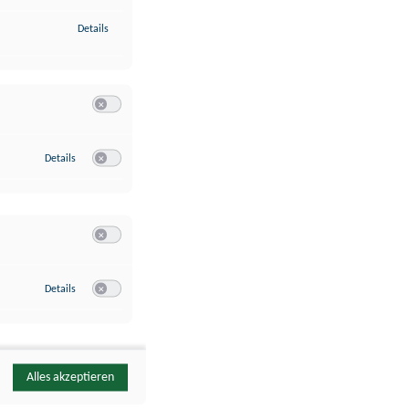
zu Identifikation von Endgeräten anhand automatisch übermittelte
Details
Switch zum Einwilligen bzw. Ablehnen der Kategorie Analyse / 
zu Google Analytics
Details
Switch zum Einwilligen bzw. Ablehnen des Dienstes Google Ana
Switch zum Einwilligen bzw. Ablehnen der Kategorie Sonstige 
zu YouTube
Details
Switch zum Einwilligen bzw. Ablehnen des Dienstes YouTube
Alles akzeptieren