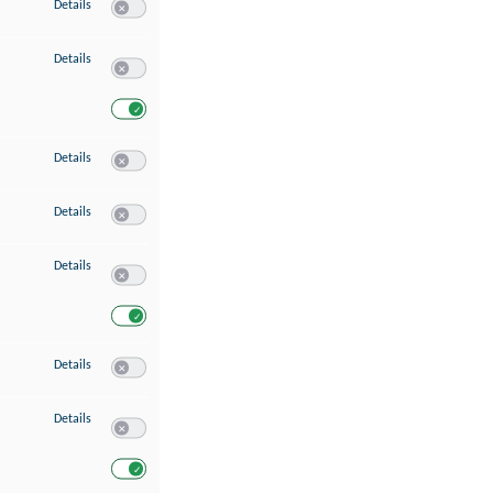
zu Speichern von oder Zugriff auf Informationen auf einem Endgerät
Details
Switch zum Einwilligen bzw. Ablehnen des Dienstes Speichern 
zu Verwendung reduzierter Daten zur Auswahl von Werbeanzeigen
Details
Switch zum Einwilligen bzw. Ablehnen des Dienstes Verwend
Switch zum Einwilligen bzw. Ablehnen des Dienstes Verwendu
zu Erstellung von Profilen für personalisierte Werbung
Details
Switch zum Einwilligen bzw. Ablehnen des Dienstes Erstellung 
zu Verwendung von Profilen zur Auswahl personalisierter Werbung
Details
Switch zum Einwilligen bzw. Ablehnen des Dienstes Verwendun
zu Messung der Werbeleistung
Details
Switch zum Einwilligen bzw. Ablehnen des Dienstes Messung 
Switch zum Einwilligen bzw. Ablehnen des Dienstes Messung d
zu Messung der Performance von Inhalten
Details
Switch zum Einwilligen bzw. Ablehnen des Dienstes Messung 
zu Analyse von Zielgruppen durch Statistiken oder Kombinationen von Dat
Details
Switch zum Einwilligen bzw. Ablehnen des Dienstes Analyse v
Switch zum Einwilligen bzw. Ablehnen des Dienstes Analyse v