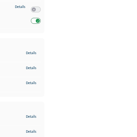
zu Entwicklung und Verbesserung der Angebote
Details
Switch zum Einwilligen bzw. Ablehnen des Dienstes Entwickl
Switch zum Einwilligen bzw. Ablehnen des Dienstes Entwicklu
zu Gewährleistung der Sicherheit, Verhinderung und Aufdeckung v
Details
zu Bereitstellung und Anzeige von Werbung und Inhalten
Details
zu Ihre Entscheidungen zum Datenschutz speichern und übermittel
Details
zu Abgleichung und Kombination von Daten aus unterschiedlichen 
Details
zu Verknüpfung verschiedener Endgeräte
Details