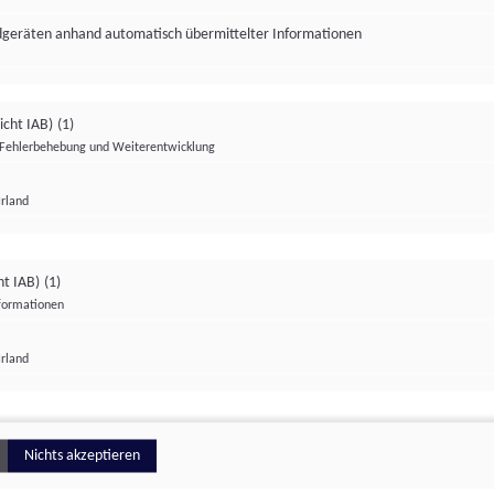
ndgeräten anhand automatisch übermittelter Informationen
icht IAB)
(1)
Fehlerbehebung und Weiterentwicklung
Irland
Impressum
Datenschutzerklärung
Datenschutzeinstellungen
ht IAB)
(1)
nformationen
Irland
ionell
Nichts akzeptieren