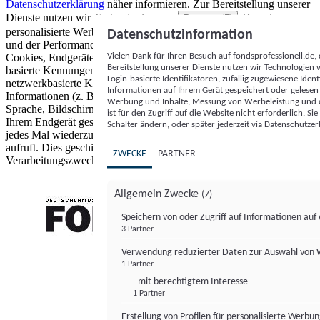
Datenschutzerklärung
näher informieren.
Zur Bereitstellung unserer
Dienste nutzen wir Technologien von
. Zwecke:
Partnern (5)
personalisierte Werbung und Inhalte, Messung von Werbeleistung
Datenschutzinformation
und der Performance von Inhalten sowie Zielgruppenforschung.
Vielen Dank für Ihren Besuch auf fondsprofessionell.de
Cookies, Endgeräte- oder ähnliche Online-Kennungen (z. B. login-
Bereitstellung unserer Dienste nutzen wir Technologien
basierte Kennungen, zufällig generierte Kennungen,
Login-basierte Identifikatoren, zufällig zugewiesene Id
netzwerkbasierte Kennungen) können zusammen mit anderen
Informationen auf Ihrem Gerät gespeichert oder gelese
Informationen (z. B. Browsertyp und Browserinformationen,
Werbung und Inhalte, Messung von Werbeleistung und d
Sprache, Bildschirmgröße, unterstützte Technologien usw.) auf
ist für den Zugriff auf die Website nicht erforderlich. S
Ihrem Endgerät gespeichert oder von dort ausgelesen werden, um es
Schalter ändern, oder später jederzeit via Datenschutzer
jedes Mal wiederzuerkennen, wenn es eine App oder einer Webseite
aufruft. Dies geschieht für einen oder mehrere der hier aufgeführten
ZWECKE
PARTNER
Verarbeitungszwecke.
Allgemein Zwecke
(7)
Speichern von oder Zugriff auf Informationen au
3 Partner
FONDS professionell
Verwendung reduzierter Daten zur Auswahl von
1 Partner
- mit berechtigtem Interesse
1 Partner
Erstellung von Profilen für personalisierte Werbu