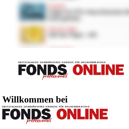
FONDS professionell
FONDS professi
Willkommen bei