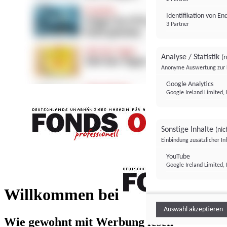
Identifikation von E
3 Partner
Analyse / Statistik
(n
Anonyme Auswertung zur 
Google Analytics
Google Ireland Limited, 
Sonstige Inhalte
(nic
Einbindung zusätzlicher I
FONDS professionell
YouTube
Google Ireland Limited, 
FONDS profess
Willkommen bei
Auswahl akzeptieren
Wie gewohnt mit Werbung lesen