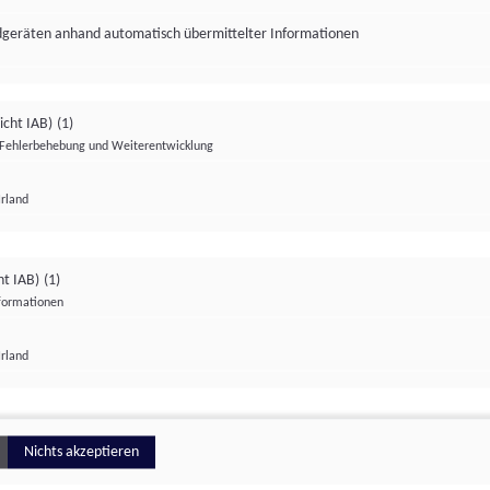
ndgeräten anhand automatisch übermittelter Informationen
icht IAB)
(1)
Fehlerbehebung und Weiterentwicklung
Irland
Impressum
Datenschutzerklärung
Datenschutzeinstellungen
ht IAB)
(1)
nformationen
Irland
ionell
Nichts akzeptieren