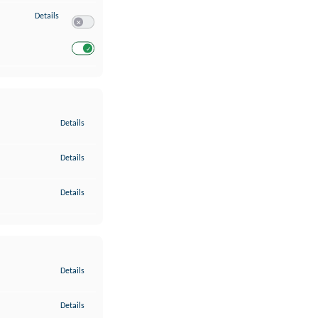
zu Entwicklung und Verbesserung der Angebote
Details
Switch zum Einwilligen bzw. Ablehnen des Dienstes Entwickl
Switch zum Einwilligen bzw. Ablehnen des Dienstes Entwicklu
zu Gewährleistung der Sicherheit, Verhinderung und Aufdeckung v
Details
zu Bereitstellung und Anzeige von Werbung und Inhalten
Details
zu Ihre Entscheidungen zum Datenschutz speichern und übermittel
Details
zu Abgleichung und Kombination von Daten aus unterschiedlichen 
Details
zu Verknüpfung verschiedener Endgeräte
Details