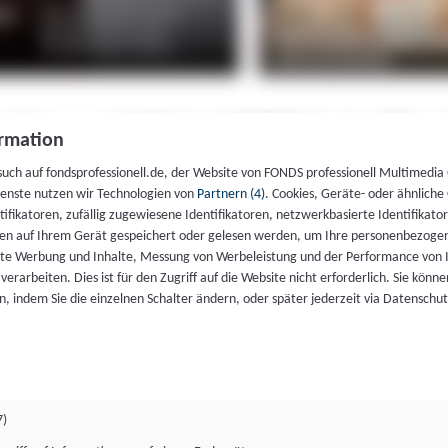
rmation
such auf fondsprofessionell.de, der Website von FONDS professionell Multimedia
ienste nutzen wir Technologien von
Partnern (4)
. Cookies, Geräte- oder ähnliche
entifikatoren, zufällig zugewiesene Identifikatoren, netzwerkbasierte Identifik
en auf Ihrem Gerät gespeichert oder gelesen werden, um Ihre personenbezogen
rte Werbung und Inhalte, Messung von Werbeleistung und der Performance von 
erarbeiten. Dies ist für den Zugriff auf die Website nicht erforderlich. Sie können
, indem Sie die einzelnen Schalter ändern, oder später jederzeit via Datenschu
7)