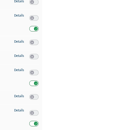
zu Speichern von oder Zugriff auf Informationen auf einem Endgerät
Details
Switch zum Einwilligen bzw. Ablehnen des Dienstes Speichern 
zu Verwendung reduzierter Daten zur Auswahl von Werbeanzeigen
Details
Switch zum Einwilligen bzw. Ablehnen des Dienstes Verwend
Switch zum Einwilligen bzw. Ablehnen des Dienstes Verwendu
zu Erstellung von Profilen für personalisierte Werbung
Details
Switch zum Einwilligen bzw. Ablehnen des Dienstes Erstellung 
zu Verwendung von Profilen zur Auswahl personalisierter Werbung
Details
Switch zum Einwilligen bzw. Ablehnen des Dienstes Verwendun
zu Messung der Werbeleistung
Details
Switch zum Einwilligen bzw. Ablehnen des Dienstes Messung 
Switch zum Einwilligen bzw. Ablehnen des Dienstes Messung d
zu Messung der Performance von Inhalten
Details
Switch zum Einwilligen bzw. Ablehnen des Dienstes Messung 
zu Analyse von Zielgruppen durch Statistiken oder Kombinationen von Dat
Details
Switch zum Einwilligen bzw. Ablehnen des Dienstes Analyse v
Switch zum Einwilligen bzw. Ablehnen des Dienstes Analyse v