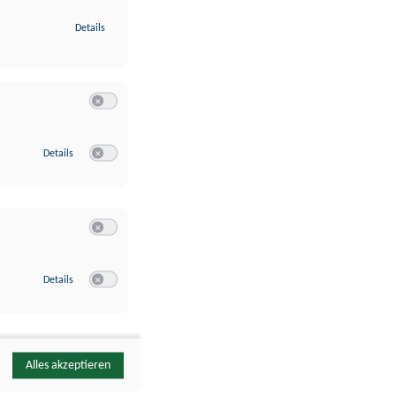
zu Identifikation von Endgeräten anhand automatisch übermittelte
Details
Switch zum Einwilligen bzw. Ablehnen der Kategorie Analyse / 
zu Google Analytics
Details
Switch zum Einwilligen bzw. Ablehnen des Dienstes Google Ana
Switch zum Einwilligen bzw. Ablehnen der Kategorie Sonstige 
zu YouTube
Details
Switch zum Einwilligen bzw. Ablehnen des Dienstes YouTube
Alles akzeptieren