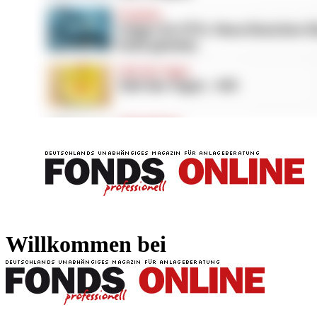
FONDS professionell
FONDS professi
Willkommen bei