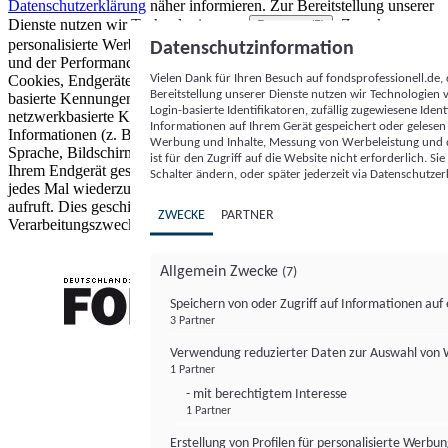
Datenschutzerklärung
näher informieren.
Zur Bereitstellung unserer
Dienste nutzen wir Technologien von
. Zwecke:
Partnern (5)
personalisierte Werbung und Inhalte, Messung von Werbeleistung
Datenschutzinformation
und der Performance von Inhalten sowie Zielgruppenforschung.
Vielen Dank für Ihren Besuch auf fondsprofessionell.de
Cookies, Endgeräte- oder ähnliche Online-Kennungen (z. B. login-
Bereitstellung unserer Dienste nutzen wir Technologien
basierte Kennungen, zufällig generierte Kennungen,
Login-basierte Identifikatoren, zufällig zugewiesene Id
netzwerkbasierte Kennungen) können zusammen mit anderen
Informationen auf Ihrem Gerät gespeichert oder gelese
Informationen (z. B. Browsertyp und Browserinformationen,
Werbung und Inhalte, Messung von Werbeleistung und d
Sprache, Bildschirmgröße, unterstützte Technologien usw.) auf
ist für den Zugriff auf die Website nicht erforderlich. S
Ihrem Endgerät gespeichert oder von dort ausgelesen werden, um es
Schalter ändern, oder später jederzeit via Datenschutzer
jedes Mal wiederzuerkennen, wenn es eine App oder einer Webseite
aufruft. Dies geschieht für einen oder mehrere der hier aufgeführten
ZWECKE
PARTNER
Verarbeitungszwecke.
Allgemein Zwecke
(7)
Speichern von oder Zugriff auf Informationen au
3 Partner
FONDS professionell
Verwendung reduzierter Daten zur Auswahl von
1 Partner
- mit berechtigtem Interesse
1 Partner
Erstellung von Profilen für personalisierte Werbu