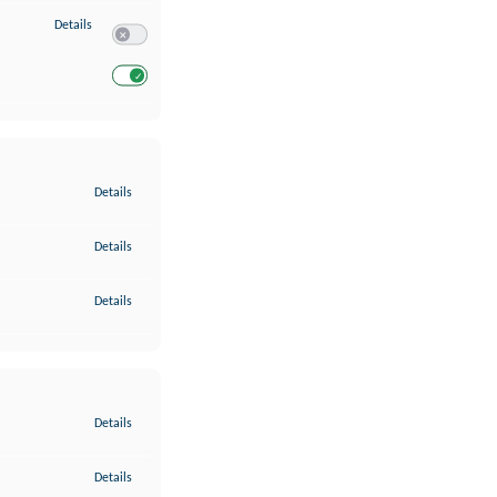
zu Entwicklung und Verbesserung der Angebote
Details
Switch zum Einwilligen bzw. Ablehnen des Dienstes Entwickl
Switch zum Einwilligen bzw. Ablehnen des Dienstes Entwicklu
zu Gewährleistung der Sicherheit, Verhinderung und Aufdeckung v
Details
zu Bereitstellung und Anzeige von Werbung und Inhalten
Details
zu Ihre Entscheidungen zum Datenschutz speichern und übermittel
Details
zu Abgleichung und Kombination von Daten aus unterschiedlichen 
Details
zu Verknüpfung verschiedener Endgeräte
Details