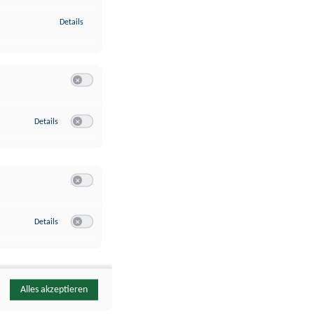
zu Identifikation von Endgeräten anhand automatisch übermittelte
Details
Switch zum Einwilligen bzw. Ablehnen der Kategorie Analyse / 
zu Google Analytics
Details
Switch zum Einwilligen bzw. Ablehnen des Dienstes Google Ana
Switch zum Einwilligen bzw. Ablehnen der Kategorie Sonstige 
zu YouTube
Details
Switch zum Einwilligen bzw. Ablehnen des Dienstes YouTube
Alles akzeptieren