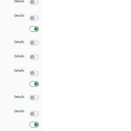
zu Speichern von oder Zugriff auf Informationen auf einem Endgerät
Details
Switch zum Einwilligen bzw. Ablehnen des Dienstes Speichern 
zu Verwendung reduzierter Daten zur Auswahl von Werbeanzeigen
Details
Switch zum Einwilligen bzw. Ablehnen des Dienstes Verwend
Switch zum Einwilligen bzw. Ablehnen des Dienstes Verwendu
zu Erstellung von Profilen für personalisierte Werbung
Details
Switch zum Einwilligen bzw. Ablehnen des Dienstes Erstellung 
zu Verwendung von Profilen zur Auswahl personalisierter Werbung
Details
Switch zum Einwilligen bzw. Ablehnen des Dienstes Verwendun
zu Messung der Werbeleistung
Details
Switch zum Einwilligen bzw. Ablehnen des Dienstes Messung 
Switch zum Einwilligen bzw. Ablehnen des Dienstes Messung d
zu Messung der Performance von Inhalten
Details
Switch zum Einwilligen bzw. Ablehnen des Dienstes Messung 
zu Analyse von Zielgruppen durch Statistiken oder Kombinationen von Dat
Details
Switch zum Einwilligen bzw. Ablehnen des Dienstes Analyse v
Switch zum Einwilligen bzw. Ablehnen des Dienstes Analyse v