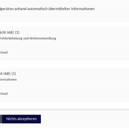
ndgeräten anhand automatisch übermittelter Informationen
icht IAB)
(1)
Fehlerbehebung und Weiterentwicklung
Irland
Impressum
Datenschutzerklärung
Datenschutzeinstellungen
ht IAB)
(1)
nformationen
Irland
ionell
Nichts akzeptieren