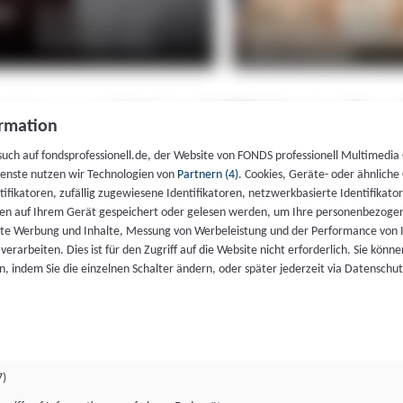
rmation
such auf fondsprofessionell.de, der Website von FONDS professionell Multimedia
ienste nutzen wir Technologien von
Partnern (4)
. Cookies, Geräte- oder ähnliche
entifikatoren, zufällig zugewiesene Identifikatoren, netzwerkbasierte Identifik
en auf Ihrem Gerät gespeichert oder gelesen werden, um Ihre personenbezogen
rte Werbung und Inhalte, Messung von Werbeleistung und der Performance von 
erarbeiten. Dies ist für den Zugriff auf die Website nicht erforderlich. Sie können
, indem Sie die einzelnen Schalter ändern, oder später jederzeit via Datenschu
7)