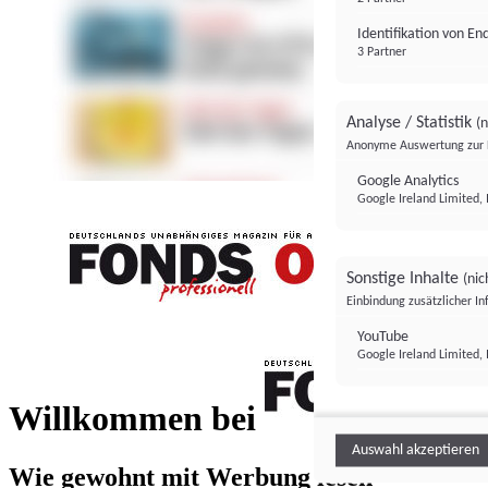
Identifikation von E
3 Partner
Analyse / Statistik
(n
Anonyme Auswertung zur 
Google Analytics
Google Ireland Limited, 
Sonstige Inhalte
(nic
Einbindung zusätzlicher I
FONDS professionell
YouTube
Google Ireland Limited, 
FONDS profess
Willkommen bei
Auswahl akzeptieren
Wie gewohnt mit Werbung lesen