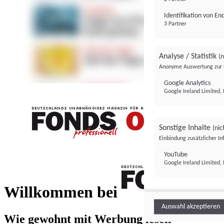
Identifikation von E
3 Partner
Analyse / Statistik
(n
Anonyme Auswertung zur 
Google Analytics
Google Ireland Limited, 
Sonstige Inhalte
(nic
Einbindung zusätzlicher I
FONDS professionell
YouTube
Google Ireland Limited, 
FONDS profess
Willkommen bei
Auswahl akzeptieren
Wie gewohnt mit Werbung lesen