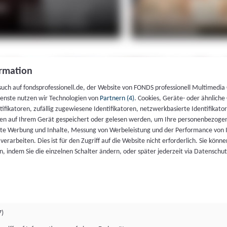
rmation
such auf fondsprofessionell.de, der Website von FONDS professionell Multimedia
ienste nutzen wir Technologien von
Partnern (4)
. Cookies, Geräte- oder ähnliche
entifikatoren, zufällig zugewiesene Identifikatoren, netzwerkbasierte Identifik
en auf Ihrem Gerät gespeichert oder gelesen werden, um Ihre personenbezogen
rte Werbung und Inhalte, Messung von Werbeleistung und der Performance von 
erarbeiten. Dies ist für den Zugriff auf die Website nicht erforderlich. Sie können
, indem Sie die einzelnen Schalter ändern, oder später jederzeit via Datenschu
7)