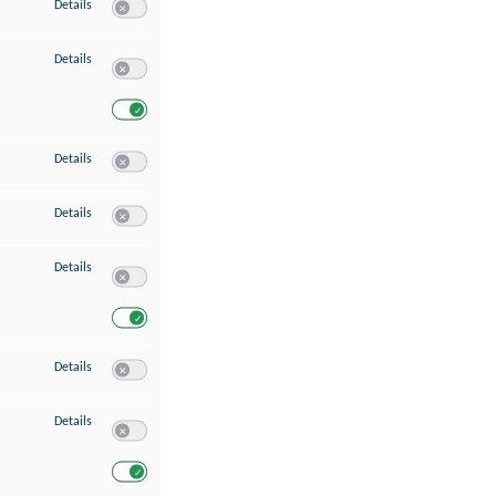
zu Speichern von oder Zugriff auf Informationen auf einem Endgerät
Details
Switch zum Einwilligen bzw. Ablehnen des Dienstes Speichern 
zu Verwendung reduzierter Daten zur Auswahl von Werbeanzeigen
Details
Switch zum Einwilligen bzw. Ablehnen des Dienstes Verwend
Switch zum Einwilligen bzw. Ablehnen des Dienstes Verwendu
zu Erstellung von Profilen für personalisierte Werbung
Details
Switch zum Einwilligen bzw. Ablehnen des Dienstes Erstellung 
zu Verwendung von Profilen zur Auswahl personalisierter Werbung
Details
Switch zum Einwilligen bzw. Ablehnen des Dienstes Verwendun
zu Messung der Werbeleistung
Details
Switch zum Einwilligen bzw. Ablehnen des Dienstes Messung 
Switch zum Einwilligen bzw. Ablehnen des Dienstes Messung d
zu Messung der Performance von Inhalten
Details
Switch zum Einwilligen bzw. Ablehnen des Dienstes Messung 
zu Analyse von Zielgruppen durch Statistiken oder Kombinationen von Dat
Details
Switch zum Einwilligen bzw. Ablehnen des Dienstes Analyse v
Switch zum Einwilligen bzw. Ablehnen des Dienstes Analyse v