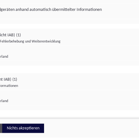
ndgeräten anhand automatisch übermittelter Informationen
icht IAB)
(1)
Fehlerbehebung und Weiterentwicklung
Irland
Impressum
Datenschutzerklärung
Datenschutzeinstellungen
ht IAB)
(1)
nformationen
Irland
ionell
Nichts akzeptieren