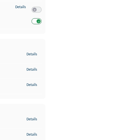
zu Entwicklung und Verbesserung der Angebote
Details
Switch zum Einwilligen bzw. Ablehnen des Dienstes Entwickl
Switch zum Einwilligen bzw. Ablehnen des Dienstes Entwicklu
zu Gewährleistung der Sicherheit, Verhinderung und Aufdeckung v
Details
zu Bereitstellung und Anzeige von Werbung und Inhalten
Details
zu Ihre Entscheidungen zum Datenschutz speichern und übermittel
Details
zu Abgleichung und Kombination von Daten aus unterschiedlichen 
Details
zu Verknüpfung verschiedener Endgeräte
Details