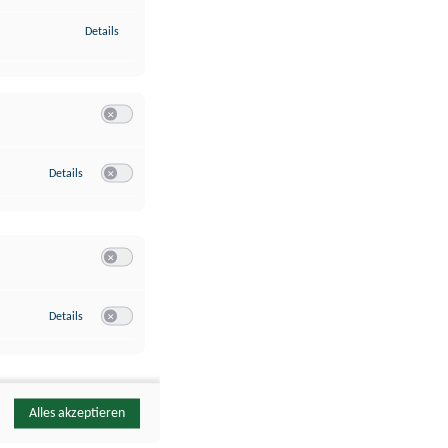
zu Identifikation von Endgeräten anhand automatisch übermittelte
Details
Switch zum Einwilligen bzw. Ablehnen der Kategorie Analyse / 
zu Google Analytics
Details
Switch zum Einwilligen bzw. Ablehnen des Dienstes Google Ana
Switch zum Einwilligen bzw. Ablehnen der Kategorie Sonstige 
zu YouTube
Details
Switch zum Einwilligen bzw. Ablehnen des Dienstes YouTube
Alles akzeptieren