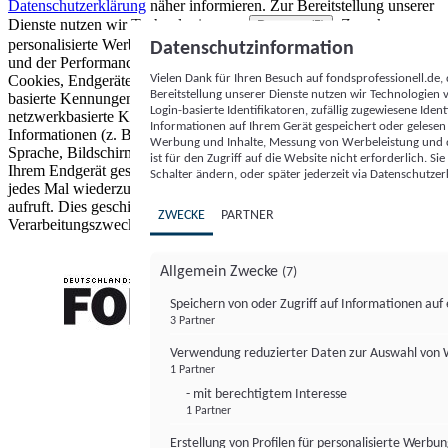
Datenschutzerklärung
näher informieren.
Zur Bereitstellung unserer
Dienste nutzen wir Technologien von
. Zwecke:
Partnern (5)
personalisierte Werbung und Inhalte, Messung von Werbeleistung
Datenschutzinformation
und der Performance von Inhalten sowie Zielgruppenforschung.
Vielen Dank für Ihren Besuch auf fondsprofessionell.de
Cookies, Endgeräte- oder ähnliche Online-Kennungen (z. B. login-
Bereitstellung unserer Dienste nutzen wir Technologien
basierte Kennungen, zufällig generierte Kennungen,
Login-basierte Identifikatoren, zufällig zugewiesene Id
netzwerkbasierte Kennungen) können zusammen mit anderen
Informationen auf Ihrem Gerät gespeichert oder gelese
Informationen (z. B. Browsertyp und Browserinformationen,
Werbung und Inhalte, Messung von Werbeleistung und d
Sprache, Bildschirmgröße, unterstützte Technologien usw.) auf
ist für den Zugriff auf die Website nicht erforderlich. S
Ihrem Endgerät gespeichert oder von dort ausgelesen werden, um es
Schalter ändern, oder später jederzeit via Datenschutzer
jedes Mal wiederzuerkennen, wenn es eine App oder einer Webseite
aufruft. Dies geschieht für einen oder mehrere der hier aufgeführten
ZWECKE
PARTNER
Verarbeitungszwecke.
Allgemein Zwecke
(7)
Speichern von oder Zugriff auf Informationen au
3 Partner
FONDS professionell
Verwendung reduzierter Daten zur Auswahl von
1 Partner
- mit berechtigtem Interesse
1 Partner
Erstellung von Profilen für personalisierte Werbu