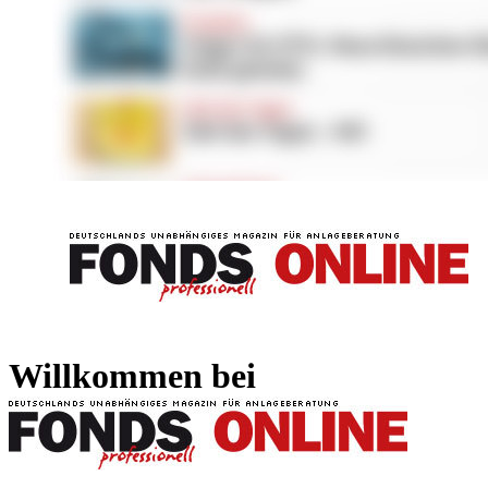
FONDS professionell
FONDS professi
Willkommen bei