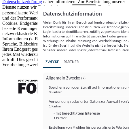
Datenschutzerklärung
näher informieren.
Zur Bereitstellung unserer
Dienste nutzen wir Technologien von
. Zwecke:
Partnern (5)
personalisierte Werbung und Inhalte, Messung von Werbeleistung
Datenschutzinformation
und der Performance von Inhalten sowie Zielgruppenforschung.
Vielen Dank für Ihren Besuch auf fondsprofessionell.de
Cookies, Endgeräte- oder ähnliche Online-Kennungen (z. B. login-
Bereitstellung unserer Dienste nutzen wir Technologien
basierte Kennungen, zufällig generierte Kennungen,
Login-basierte Identifikatoren, zufällig zugewiesene Id
netzwerkbasierte Kennungen) können zusammen mit anderen
Informationen auf Ihrem Gerät gespeichert oder gelese
Informationen (z. B. Browsertyp und Browserinformationen,
Werbung und Inhalte, Messung von Werbeleistung und d
Sprache, Bildschirmgröße, unterstützte Technologien usw.) auf
ist für den Zugriff auf die Website nicht erforderlich. S
Ihrem Endgerät gespeichert oder von dort ausgelesen werden, um es
Schalter ändern, oder später jederzeit via Datenschutzer
jedes Mal wiederzuerkennen, wenn es eine App oder einer Webseite
aufruft. Dies geschieht für einen oder mehrere der hier aufgeführten
ZWECKE
PARTNER
Verarbeitungszwecke.
Allgemein Zwecke
(7)
Speichern von oder Zugriff auf Informationen au
3 Partner
FONDS professionell
Verwendung reduzierter Daten zur Auswahl von
1 Partner
- mit berechtigtem Interesse
1 Partner
Erstellung von Profilen für personalisierte Werbu