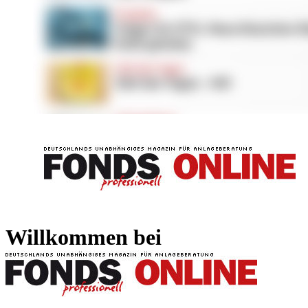
FONDS professionell
FONDS professi
Willkommen bei