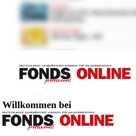
FONDS professionell
FONDS professi
Willkommen bei