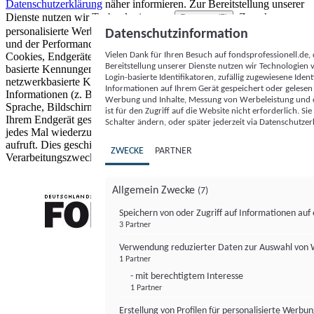
Datenschutzerklärung
näher informieren.
Zur Bereitstellung unserer
Dienste nutzen wir Technologien von
. Zwecke:
Partnern (5)
personalisierte Werbung und Inhalte, Messung von Werbeleistung
Datenschutzinformation
und der Performance von Inhalten sowie Zielgruppenforschung.
Vielen Dank für Ihren Besuch auf fondsprofessionell.de
Cookies, Endgeräte- oder ähnliche Online-Kennungen (z. B. login-
Bereitstellung unserer Dienste nutzen wir Technologien
basierte Kennungen, zufällig generierte Kennungen,
Login-basierte Identifikatoren, zufällig zugewiesene Id
netzwerkbasierte Kennungen) können zusammen mit anderen
Informationen auf Ihrem Gerät gespeichert oder gelese
Informationen (z. B. Browsertyp und Browserinformationen,
Werbung und Inhalte, Messung von Werbeleistung und d
Sprache, Bildschirmgröße, unterstützte Technologien usw.) auf
ist für den Zugriff auf die Website nicht erforderlich. S
Ihrem Endgerät gespeichert oder von dort ausgelesen werden, um es
Schalter ändern, oder später jederzeit via Datenschutzer
jedes Mal wiederzuerkennen, wenn es eine App oder einer Webseite
aufruft. Dies geschieht für einen oder mehrere der hier aufgeführten
ZWECKE
PARTNER
Verarbeitungszwecke.
Allgemein Zwecke
(7)
Speichern von oder Zugriff auf Informationen au
3 Partner
FONDS professionell
Verwendung reduzierter Daten zur Auswahl von
1 Partner
- mit berechtigtem Interesse
1 Partner
Erstellung von Profilen für personalisierte Werbu